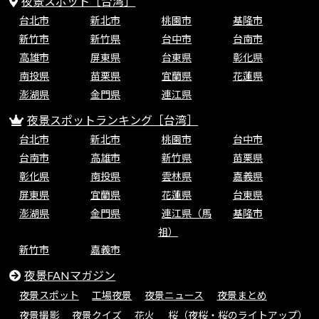
夜景スポット［台湾］
台北市
新北市
桃園市
基隆市
新竹市
新竹県
台中市
台南市
高雄市
屏東県
台東県
彰化県
南投県
苗栗県
宜蘭県
花蓮県
澎湖県
金門県
連江県
夜景スポットランキング［台湾］
台北市
新北市
桃園市
台中市
台南市
高雄市
新竹県
苗栗県
彰化県
南投県
雲林県
嘉義県
屏東県
宜蘭県
花蓮県
台東県
澎湖県
金門県
連江県（馬
基隆市
祖）
新竹市
嘉義市
夜景FANマガジン
夜景スポット
工場夜景
夜景ニュース
夜景まとめ
夜景撮影
夜景クイズ
花火
桜（夜桜・桜のライトアップ）