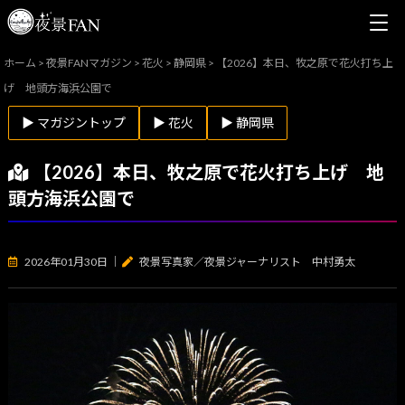
ホーム
>
夜景FANマガジン
>
花火
>
静岡県
>
【2026】本日、牧之原で花火打ち上
げ 地頭方海浜公園で
▶ マガジントップ
▶ 花火
▶ 静岡県
【2026】本日、牧之原で花火打ち上げ 地
頭方海浜公園で
2026年01月30日
｜
夜景写真家／夜景ジャーナリスト 中村勇太