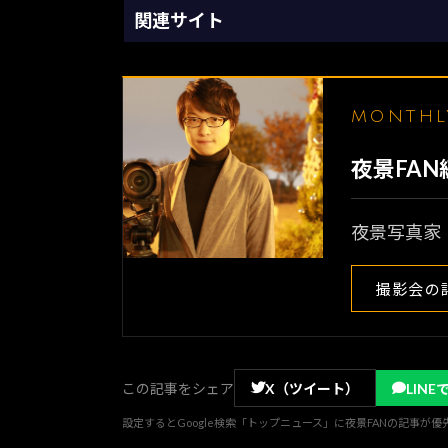
関連サイト
MONTH
夜景FA
夜景写真家
撮影会の
この記事をシェア
X（ツイート）
LINE
設定するとGoogle検索「トップニュース」に夜景FANの記事が