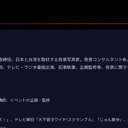
取締役。日本と台湾を取材する夜景写真家。夜景コンサルタント®。
説、テレビ・ラジオ番組出演、記事執筆、企画監修等、夜景に関す
講師、イベントの企画・監修
デス！」、テレビ朝日「大下容子ワイド!スクランブル」「じゅん散歩」、