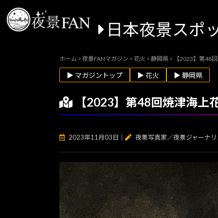
日本夜景スポ
ホーム
>
夜景FANマガジン
>
花火
>
静岡県
>
【2023】第4
▶ マガジントップ
▶ 花火
▶ 静岡県
【2023】第48回焼津海
2023年11月03日
｜
夜景写真家／夜景ジャーナリ