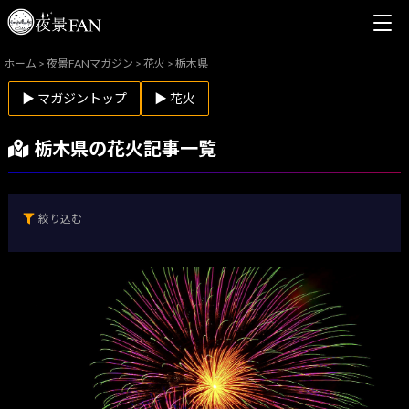
ホーム
>
夜景FANマガジン
>
花火
>
栃木県
▶ マガジントップ
▶ 花火
栃木県の花火記事一覧
絞り込む