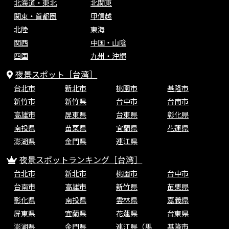
北海道・東北
北関東
関東・首都圏
甲信越
北陸
東海
関西
中国・山陰
四国
九州・沖縄
夜景スポット［台湾］
台北市
新北市
桃園市
基隆市
新竹市
新竹県
台中市
台南市
高雄市
屏東県
台東県
彰化県
南投県
苗栗県
宜蘭県
花蓮県
澎湖県
金門県
連江県
夜景スポットランキング［台湾］
台北市
新北市
桃園市
台中市
台南市
高雄市
新竹県
苗栗県
彰化県
南投県
雲林県
嘉義県
屏東県
宜蘭県
花蓮県
台東県
澎湖県
金門県
連江県（馬
基隆市