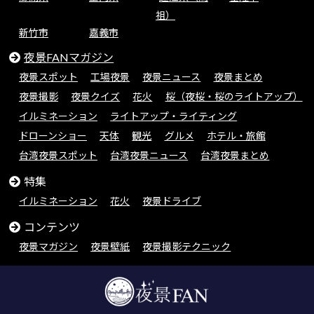
祖）
新竹市
嘉義市
夜景FANマガジン
夜景スポット
工場夜景
夜景ニュース
夜景まとめ
夜景撮影
夜景クイズ
花火
桜（夜桜・桜のライトアップ）
イルミネーション
ライトアップ・ライティング
ドローンショー
天体
観光
グルメ
ホテル・旅館
台湾夜景スポット
台湾夜景ニュース
台湾夜景まとめ
特集
イルミネーション
花火
夜景ドライブ
コンテンツ
夜景マガジン
夜景壁紙
夜景撮影テクニック