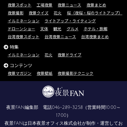
夜景スポット
工場夜景
夜景ニュース
夜景まとめ
夜景撮影
夜景クイズ
花火
桜（夜桜・桜のライトアップ）
イルミネーション
ライトアップ・ライティング
ドローンショー
天体
観光
グルメ
ホテル・旅館
台湾夜景スポット
台湾夜景ニュース
台湾夜景まとめ
特集
イルミネーション
花火
夜景ドライブ
コンテンツ
夜景マガジン
夜景壁紙
夜景撮影テクニック
夜景FAN編集部 電話
046-289-3258
（営業時間10:00～
17:00）
夜景FANは
日本夜景オフィス株式会社
が制作・運営してお