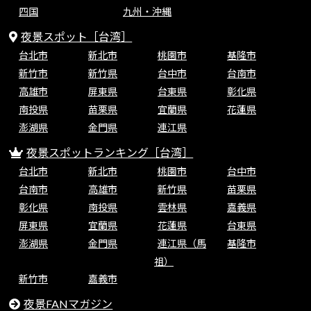
四国
九州・沖縄
夜景スポット［台湾］
台北市
新北市
桃園市
基隆市
新竹市
新竹県
台中市
台南市
高雄市
屏東県
台東県
彰化県
南投県
苗栗県
宜蘭県
花蓮県
澎湖県
金門県
連江県
夜景スポットランキング［台湾］
台北市
新北市
桃園市
台中市
台南市
高雄市
新竹県
苗栗県
彰化県
南投県
雲林県
嘉義県
屏東県
宜蘭県
花蓮県
台東県
澎湖県
金門県
連江県（馬
基隆市
祖）
新竹市
嘉義市
夜景FANマガジン