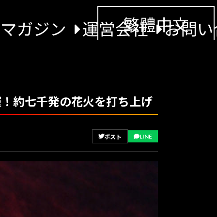
繁體中文
景マガジン
運営会社
お問い
日開催！約七千発の花火を打ち上げ
LINE
ポスト