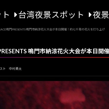
ット
台湾夜景スポット
夜
T RACE鳴門PRESENTS 鳴門市納涼花火大会が本日開催！約七千発の花火を打ち上げ
E鳴門PRESENTS 鳴門市納涼花火大会が本
スト 中村勇太