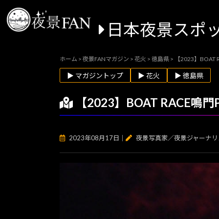
日本夜景スポ
ホーム
>
夜景FANマガジン
>
花火
>
徳島県
>
【2023】BOA
▶ マガジントップ
▶ 花火
▶ 徳島県
【2023】BOAT RAC
2023年08月17日
｜
夜景写真家／夜景ジャーナリ