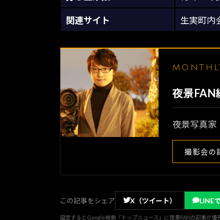
関連サイト
生実町内
MONTH
夜景FA
夜景写真家
撮影会の
この記事をシェア
X（ツイート）
LINE
設定するとGoogle検索「トップニュース」に夜景FANの記事が