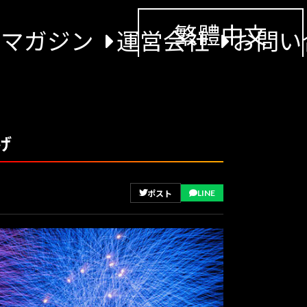
繁體中文
景マガジン
運営会社
お問い
げ
LINE
ポスト