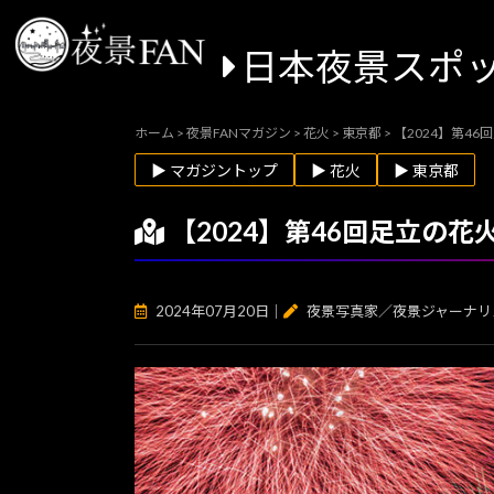
日本夜景スポ
ホーム
>
夜景FANマガジン
>
花火
>
東京都
>
【2024】第4
▶ マガジントップ
▶ 花火
▶ 東京都
【2024】第46回足立の花
2024年07月20日
｜
夜景写真家／夜景ジャーナリ