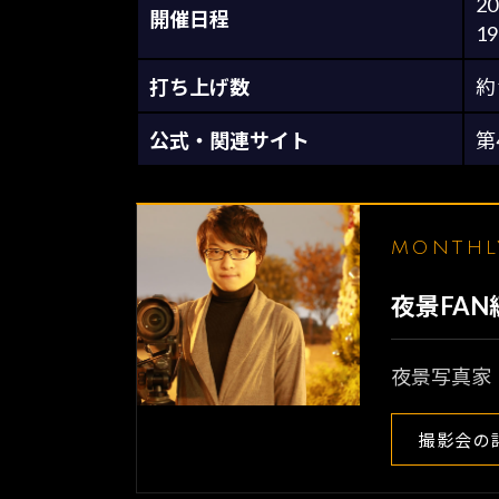
2
開催日程
19
打ち上げ数
約
公式・関連サイト
第
MONTH
夜景FA
夜景写真家
撮影会の