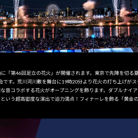
(土)に「第46回足立の花火」が開催されます。東京で先陣を切る
会です。荒川河川敷を舞台に19時20分より花火の打ち上げが
様な音コラボする花火がオープニングを飾ります。ダブルナイ
上げるという超高密度な演出で迫力満点！フィナーレを飾る「黄