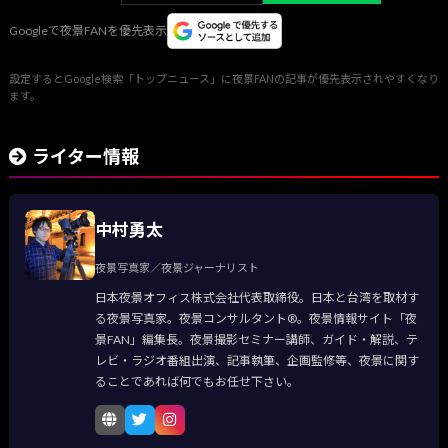
Googleで夜景FANを優先表示
設定するとGoogle検索「トップニュース」に夜景FANの記事が優先表示されやすくなり
ます。
ライター情報
中村勇太
夜景写真家／夜景ジャーナリスト
日本夜景オフィス株式会社代表取締役。日本と台湾を取材す
る夜景写真家。夜景コンサルタント®。夜景情報サイト「夜
景FAN」編集長。夜景撮影セミナー講師、ガイド・解説、テ
レビ・ラジオ番組出演、記事執筆、企画監修等、夜景に関す
ることであれば何でもお任せ下さい。