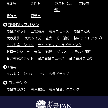
澎湖県
金門県
連江県（馬
基隆市
祖）
新竹市
嘉義市
夜景FANマガジン
夜景スポット
工場夜景
夜景ニュース
夜景まとめ
夜景撮影
夜景クイズ
花火
桜（夜桜・桜のライトアップ）
イルミネーション
ライトアップ・ライティング
ドローンショー
天体
観光
グルメ
ホテル・旅館
台湾夜景スポット
台湾夜景ニュース
台湾夜景まとめ
特集
イルミネーション
花火
夜景ドライブ
コンテンツ
夜景マガジン
夜景壁紙
夜景撮影テクニック