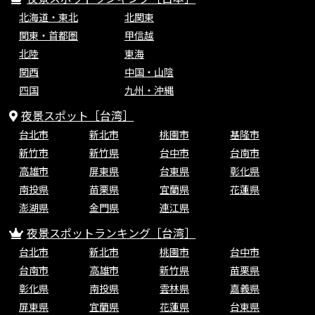
北海道・東北
北関東
関東・首都圏
甲信越
北陸
東海
関西
中国・山陰
四国
九州・沖縄
夜景スポット［台湾］
台北市
新北市
桃園市
基隆市
新竹市
新竹県
台中市
台南市
高雄市
屏東県
台東県
彰化県
南投県
苗栗県
宜蘭県
花蓮県
澎湖県
金門県
連江県
夜景スポットランキング［台湾］
台北市
新北市
桃園市
台中市
台南市
高雄市
新竹県
苗栗県
彰化県
南投県
雲林県
嘉義県
屏東県
宜蘭県
花蓮県
台東県