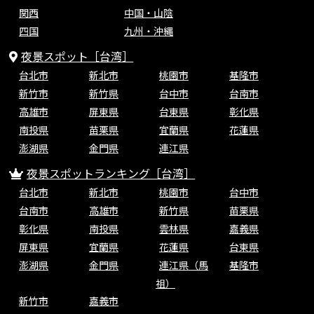
関西
中国・山陰
四国
九州・沖縄
夜景スポット［台湾］
台北市
新北市
桃園市
基隆市
新竹市
新竹県
台中市
台南市
高雄市
屏東県
台東県
彰化県
南投県
苗栗県
宜蘭県
花蓮県
澎湖県
金門県
連江県
夜景スポットランキング［台湾］
台北市
新北市
桃園市
台中市
台南市
高雄市
新竹県
苗栗県
彰化県
南投県
雲林県
嘉義県
屏東県
宜蘭県
花蓮県
台東県
澎湖県
金門県
連江県（馬
基隆市
祖）
新竹市
嘉義市