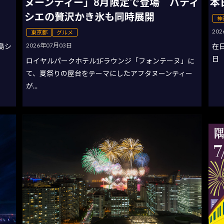
ヌーンティー」8月限定で登場 パティ
本
シエの贅沢かき氷も同時展開
神
20
東京都
グルメ
2026年07月03日
の島シ
在
日
ロイヤルパークホテル1Fラウンジ「フォンテーヌ」に
て、夏祭りの屋台をテーマにしたアフタヌーンティー
が...