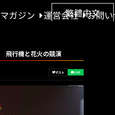
繁體中文
景マガジン
運営会社
お問い
撮影 飛行機と花火の競演
LINE
ポスト