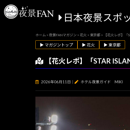
日本夜景スポ
ホーム
>
夜景FANマガジン
>
花火
>
東京都
>
【花火レポ】「ST
▶ マガジントップ
▶ 花火
▶ 東京都
【花火レポ】「STAR IS
2026年06月11日
｜
ホテル夜景ガイド MIKI