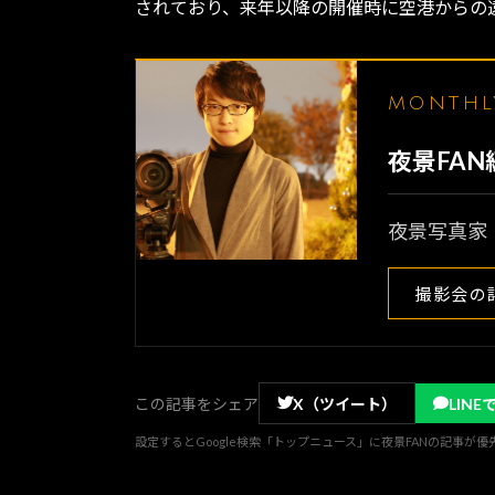
されており、来年以降の開催時に空港からの
MONTH
夜景FA
夜景写真家
撮影会の
この記事をシェア
X（ツイート）
LINE
設定するとGoogle検索「トップニュース」に夜景FANの記事が