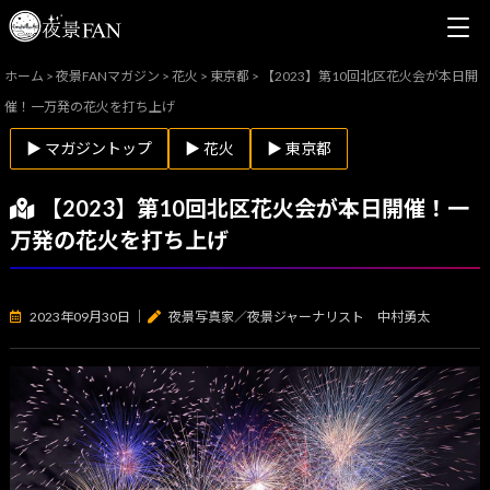
ホーム
>
夜景FANマガジン
>
花火
>
東京都
>
【2023】第10回北区花火会が本日開
催！一万発の花火を打ち上げ
▶ マガジントップ
▶ 花火
▶ 東京都
【2023】第10回北区花火会が本日開催！一
万発の花火を打ち上げ
2023年09月30日
｜
夜景写真家／夜景ジャーナリスト 中村勇太