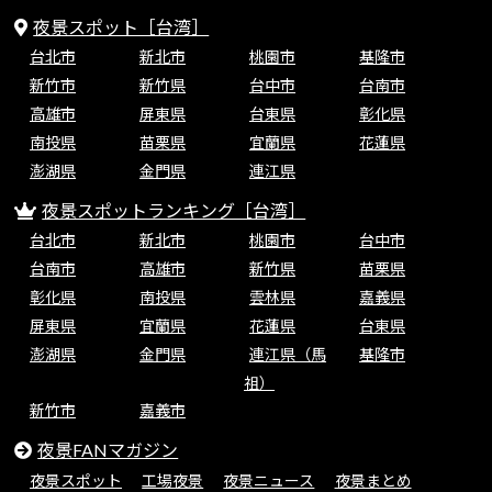
夜景スポット［台湾］
台北市
新北市
桃園市
基隆市
新竹市
新竹県
台中市
台南市
高雄市
屏東県
台東県
彰化県
南投県
苗栗県
宜蘭県
花蓮県
澎湖県
金門県
連江県
夜景スポットランキング［台湾］
台北市
新北市
桃園市
台中市
台南市
高雄市
新竹県
苗栗県
彰化県
南投県
雲林県
嘉義県
屏東県
宜蘭県
花蓮県
台東県
澎湖県
金門県
連江県（馬
基隆市
祖）
新竹市
嘉義市
夜景FANマガジン
夜景スポット
工場夜景
夜景ニュース
夜景まとめ