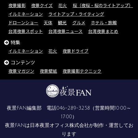
夜景撮影
夜景クイズ
花火
桜（夜桜・桜のライトアップ）
イルミネーション
ライトアップ・ライティング
ドローンショー
天体
観光
グルメ
ホテル・旅館
台湾夜景スポット
台湾夜景ニュース
台湾夜景まとめ
特集
イルミネーション
花火
夜景ドライブ
コンテンツ
夜景マガジン
夜景壁紙
夜景撮影テクニック
夜景FAN編集部 電話
046-289-3258
（営業時間10:00～
17:00）
夜景FANは
日本夜景オフィス株式会社
が制作・運営してお
ります