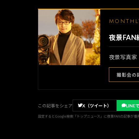
MONTH
夜景FA
夜景写真家
撮影会の
この記事をシェア
X（ツイート）
LINE
設定するとGoogle検索「トップニュース」に夜景FANの記事が