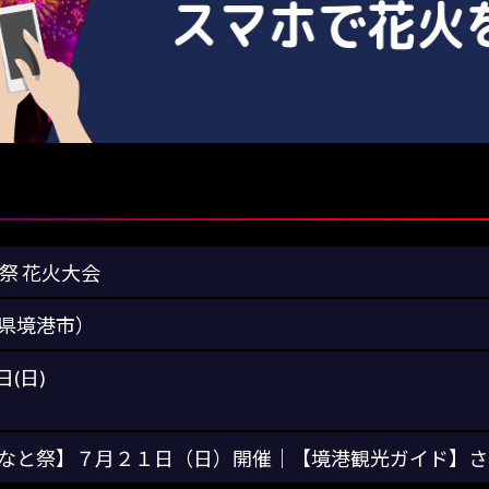
祭 花火大会
県境港市）
日(日)
なと祭】７月２１日（日）開催｜【境港観光ガイド】