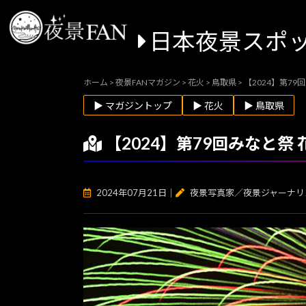
日本夜景スポ
ホーム
>
夜景FANマガジン
>
花火
>
鳥取県
>
【2024】第7
▶ マガジントップ
▶ 花火
▶ 鳥取県
【2024】第79回みなと
2024年07月21日
｜
夜景写真家／夜景ジャーナリ