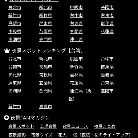
台北市
新北市
桃園市
基隆市
新竹市
新竹県
台中市
台南市
高雄市
屏東県
台東県
彰化県
南投県
苗栗県
宜蘭県
花蓮県
澎湖県
金門県
連江県
夜景スポットランキング［台湾］
台北市
新北市
桃園市
台中市
台南市
高雄市
新竹県
苗栗県
彰化県
南投県
雲林県
嘉義県
屏東県
宜蘭県
花蓮県
台東県
澎湖県
金門県
連江県（馬
基隆市
祖）
新竹市
嘉義市
夜景FANマガジン
夜景スポット
工場夜景
夜景ニュース
夜景まとめ
夜景撮影
夜景クイズ
花火
桜（夜桜・桜のライトアップ）