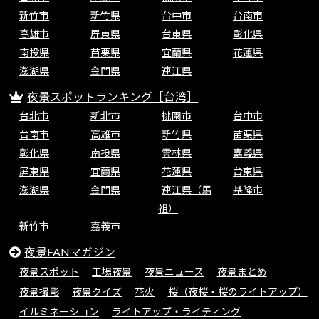
新竹市
新竹県
台中市
台南市
高雄市
屏東県
台東県
彰化県
南投県
苗栗県
宜蘭県
花蓮県
澎湖県
金門県
連江県
夜景スポットランキング［台湾］
台北市
新北市
桃園市
台中市
台南市
高雄市
新竹県
苗栗県
彰化県
南投県
雲林県
嘉義県
屏東県
宜蘭県
花蓮県
台東県
澎湖県
金門県
連江県（馬
基隆市
祖）
新竹市
嘉義市
夜景FANマガジン
夜景スポット
工場夜景
夜景ニュース
夜景まとめ
夜景撮影
夜景クイズ
花火
桜（夜桜・桜のライトアップ）
イルミネーション
ライトアップ・ライティング