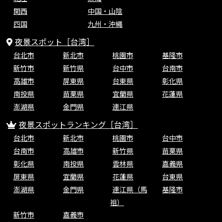
関西
中国・山陰
四国
九州・沖縄
夜景スポット［台湾］
台北市
新北市
桃園市
基隆市
新竹市
新竹県
台中市
台南市
高雄市
屏東県
台東県
彰化県
南投県
苗栗県
宜蘭県
花蓮県
澎湖県
金門県
連江県
夜景スポットランキング［台湾］
台北市
新北市
桃園市
台中市
台南市
高雄市
新竹県
苗栗県
彰化県
南投県
雲林県
嘉義県
屏東県
宜蘭県
花蓮県
台東県
澎湖県
金門県
連江県（馬
基隆市
祖）
新竹市
嘉義市