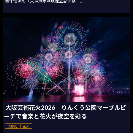
毎年恒例の「米軍厚木基地独立記念祭」...
大阪芸術花火2026 りんくう公園マーブルビ
ーチで音楽と花火が夜空を彩る
大阪府
花火