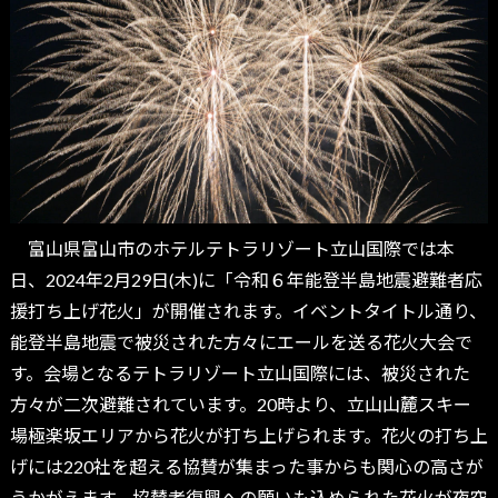
富山県富山市のホテルテトラリゾート立山国際では本
日、2024年2月29日(木)に「令和６年能登半島地震避難者応
援打ち上げ花火」が開催されます。イベントタイトル通り、
能登半島地震で被災された方々にエールを送る花火大会で
す。会場となるテトラリゾート立山国際には、被災された
方々が二次避難されています。20時より、立山山麓スキー
場極楽坂エリアから花火が打ち上げられます。花火の打ち上
げには220社を超える協賛が集まった事からも関心の高さが
うかがえます。協賛者復興への願いも込められた花火が夜空