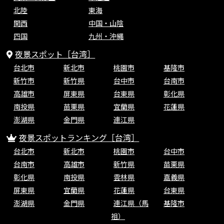
北陸
東海
関西
中国・山陰
四国
九州・沖縄
夜景スポット［台湾］
台北市
新北市
桃園市
基隆市
新竹市
新竹県
台中市
台南市
高雄市
屏東県
台東県
彰化県
南投県
苗栗県
宜蘭県
花蓮県
澎湖県
金門県
連江県
夜景スポットランキング［台湾］
台北市
新北市
桃園市
台中市
台南市
高雄市
新竹県
苗栗県
彰化県
南投県
雲林県
嘉義県
屏東県
宜蘭県
花蓮県
台東県
澎湖県
金門県
連江県（馬
基隆市
祖）