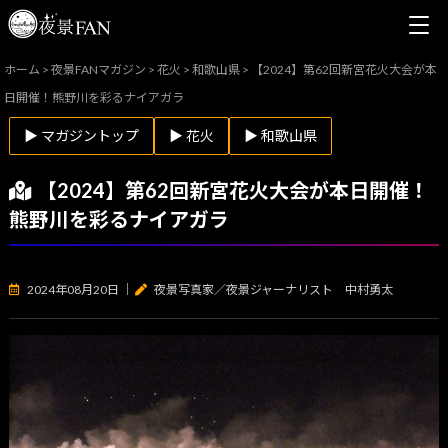
ホーム
>
夜景FANマガジン
>
花火
>
和歌山県
>
【2024】第62回新宮花火大会が本
日開催！熊野川を彩るナイアガラ
▶ マガジントップ
▶ 花火
▶ 和歌山県
【2024】第62回新宮花火大会が本日開催！
熊野川を彩るナイアガラ
2024年08月20日
｜
夜景写真家／夜景ジャーナリスト 中村勇太