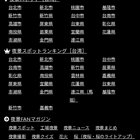
台北市
新北市
桃園市
基隆市
新竹市
新竹県
台中市
台南市
高雄市
屏東県
台東県
彰化県
南投県
苗栗県
宜蘭県
花蓮県
澎湖県
金門県
連江県
夜景スポットランキング［台湾］
台北市
新北市
桃園市
台中市
台南市
高雄市
新竹県
苗栗県
彰化県
南投県
雲林県
嘉義県
屏東県
宜蘭県
花蓮県
台東県
澎湖県
金門県
連江県（馬
基隆市
祖）
新竹市
嘉義市
夜景FANマガジン
夜景スポット
工場夜景
夜景ニュース
夜景まとめ
夜景撮影
夜景クイズ
花火
桜（夜桜・桜のライトアップ）