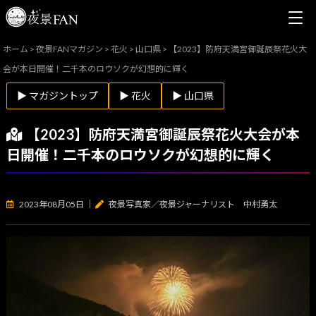
ホーム
>
夜景FANマガジン
>
花火
>
山口県
>
【2023】防府天満宮御誕辰祭花火大
会が本日開催！二千本のロウソクが幻想的に輝く
▶ マガジントップ
▶ 花火
▶ 山口県
【2023】防府天満宮御誕辰祭花火大会が本
日開催！二千本のロウソクが幻想的に輝く
2023年08月05日
｜
夜景写真家／夜景ジャーナリスト 中村勇太