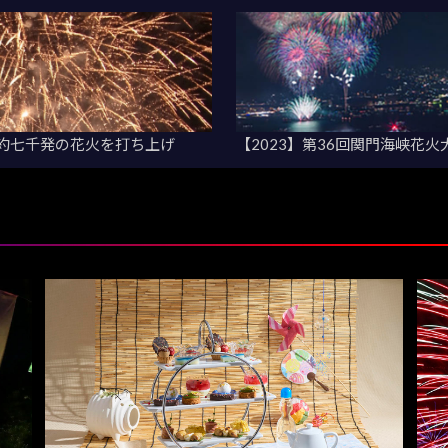
！約七千発の花火を打ち上げ
【2023】第36回関門海峡花