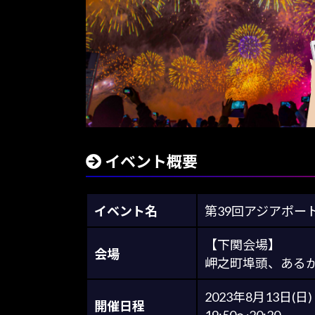
イベント概要
イベント名
第39回アジアポートフ
【下関会場】
会場
岬之町埠頭、ある
2023年8月13日(日)
開催日程