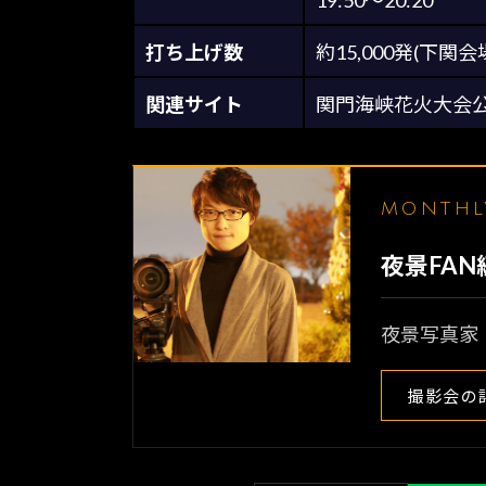
19:50～20:20
打ち上げ数
約15,000発(下
関連サイト
関門海峡花火大会
MONTH
夜景FA
夜景写真家
撮影会の