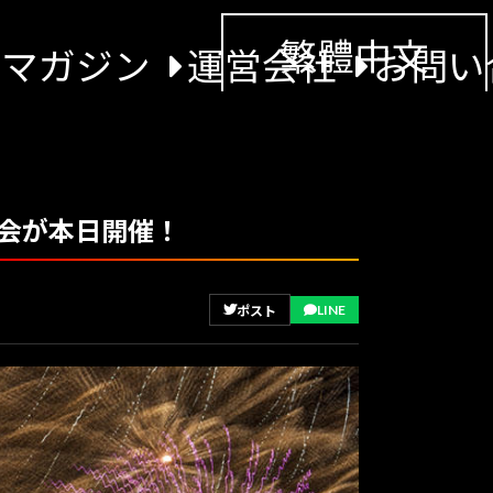
繁體中文
景マガジン
運営会社
お問い
火大会が本日開催！
LINE
ポスト