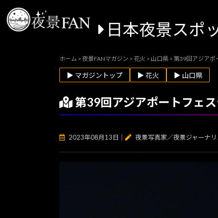
日本夜景スポ
ホーム
>
夜景FANマガジン
>
花火
>
山口県
>
第39回アジアポー
▶ マガジントップ
▶ 花火
▶ 山口県
第39回アジアポートフェスティ
2023年08月13日
｜
夜景写真家／夜景ジャーナリ