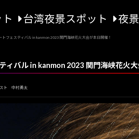
ット
台湾夜景スポット
夜
トフェスティバル in kanmon 2023 関門海峡花火大会が本日開催！
バル in kanmon 2023 関門海峡花
スト 中村勇太