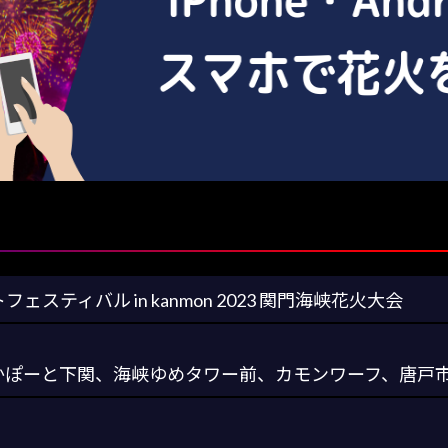
ェスティバル in kanmon 2023 関門海峡花火大会
かぽーと下関、海峡ゆめタワー前、カモンワーフ、唐戸