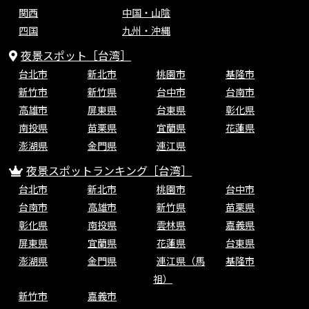
関西
中国・山陰
四国
九州・沖縄
夜景スポット［台湾］
台北市
新北市
桃園市
基隆市
新竹市
新竹県
台中市
台南市
高雄市
屏東県
台東県
彰化県
南投県
苗栗県
宜蘭県
花蓮県
澎湖県
金門県
連江県
夜景スポットランキング［台湾］
台北市
新北市
桃園市
台中市
台南市
高雄市
新竹県
苗栗県
彰化県
南投県
雲林県
嘉義県
屏東県
宜蘭県
花蓮県
台東県
澎湖県
金門県
連江県（馬
基隆市
祖）
新竹市
嘉義市