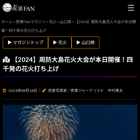
ホーム
>
夜景FANマガジン
>
花火
>
山口県
>
【2024】周防大島花火大会が本日開
催！四千発の花火打ち上げ
▶ マガジントップ
▶ 花火
▶ 山口県
【2024】周防大島花火大会が本日開催！四
千発の花火打ち上げ
2024年08月16日
｜
夜景写真家／夜景ジャーナリスト 中村勇太