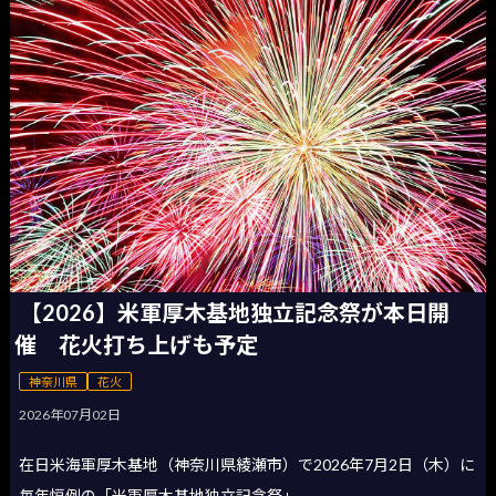
【2026】米軍厚木基地独立記念祭が本日開
催 花火打ち上げも予定
神奈川県
花火
2026年07月02日
在日米海軍厚木基地（神奈川県綾瀬市）で2026年7月2日（木）に
毎年恒例の「米軍厚木基地独立記念祭」...