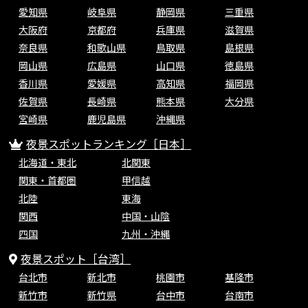
愛知県
岐阜県
静岡県
三重県
大阪府
京都府
兵庫県
滋賀県
奈良県
和歌山県
鳥取県
島根県
岡山県
広島県
山口県
徳島県
香川県
愛媛県
高知県
福岡県
佐賀県
長崎県
熊本県
大分県
宮崎県
鹿児島県
沖縄県
夜景スポットランキング［日本］
北海道・東北
北関東
関東・首都圏
甲信越
北陸
東海
関西
中国・山陰
四国
九州・沖縄
夜景スポット［台湾］
台北市
新北市
桃園市
基隆市
新竹市
新竹県
台中市
台南市