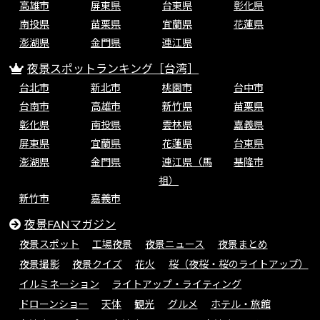
高雄市
屏東県
台東県
彰化県
南投県
苗栗県
宜蘭県
花蓮県
澎湖県
金門県
連江県
夜景スポットランキング［台湾］
台北市
新北市
桃園市
台中市
台南市
高雄市
新竹県
苗栗県
彰化県
南投県
雲林県
嘉義県
屏東県
宜蘭県
花蓮県
台東県
澎湖県
金門県
連江県（馬
基隆市
祖）
新竹市
嘉義市
夜景FANマガジン
夜景スポット
工場夜景
夜景ニュース
夜景まとめ
夜景撮影
夜景クイズ
花火
桜（夜桜・桜のライトアップ）
イルミネーション
ライトアップ・ライティング
ドローンショー
天体
観光
グルメ
ホテル・旅館