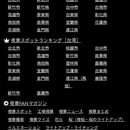
新竹市
新竹県
台中市
台南市
高雄市
屏東県
台東県
彰化県
南投県
苗栗県
宜蘭県
花蓮県
澎湖県
金門県
連江県
夜景スポットランキング［台湾］
台北市
新北市
桃園市
台中市
台南市
高雄市
新竹県
苗栗県
彰化県
南投県
雲林県
嘉義県
屏東県
宜蘭県
花蓮県
台東県
澎湖県
金門県
連江県（馬
基隆市
祖）
新竹市
嘉義市
夜景FANマガジン
夜景スポット
工場夜景
夜景ニュース
夜景まとめ
夜景撮影
夜景クイズ
花火
桜（夜桜・桜のライトアップ）
イルミネーション
ライトアップ・ライティング