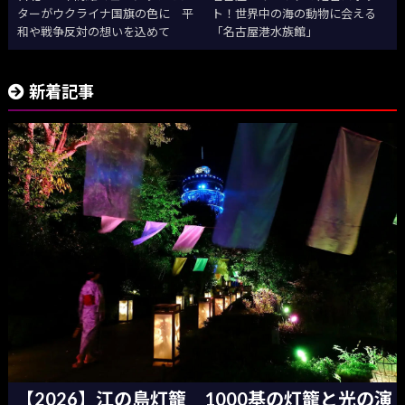
ターがウクライナ国旗の色に 平
ト！世界中の海の動物に会える
和や戦争反対の想いを込めて
「名古屋港水族館」
新着記事
【2026】江の島灯籠 1000基の灯籠と光の演