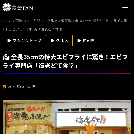
ホーム
>
夜景FANマガジン
>
グルメ
>
愛知県
>
全長35cmの特大エビフライに驚
き！エビフライ専門店「海老どて食堂」
▶ マガジントップ
▶ グルメ
▶ 愛知県
全長35cmの特大エビフライに驚き！エビフ
ライ専門店「海老どて食堂」
2022年03月01日