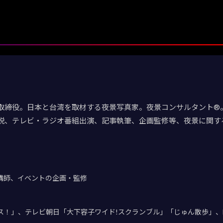
取締役。日本と台湾を取材する夜景写真家。夜景コンサルタント®。
説、テレビ・ラジオ番組出演、記事執筆、企画監修等、夜景に関す
講師、イベントの企画・監修
デス！」、テレビ朝日「大下容子ワイド!スクランブル」「じゅん散歩」、