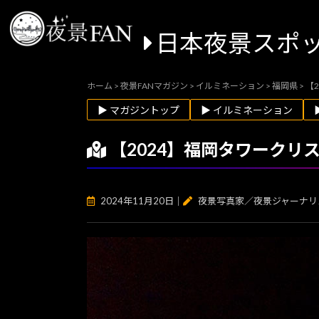
日本夜景スポ
ホーム
>
夜景FANマガジン
>
イルミネーション
>
福岡県
>
【
▶ マガジントップ
▶ イルミネーション
【2024】福岡タワーク
2024年11月20日
｜
夜景写真家／夜景ジャーナリ