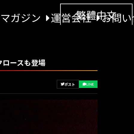
繁體中文
景マガジン
運営会社
お問い
クロースも登場
LINE
ポスト