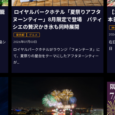
灯籠
ロイヤルパークホテル「夏祭りアフタ
【
ヌーンティー」8月限定で登場 パティ
本
シエの贅沢かき氷も同時展開
神
20
東京都
グルメ
2026年07月03日
の島シ
在
日
ロイヤルパークホテル1Fラウンジ「フォンテーヌ」に
て、夏祭りの屋台をテーマにしたアフタヌーンティー
が...