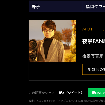
場所
福岡タワ
MONTH
夜景FA
夜景写真家
撮影会の
この記事をシェア
X（ツイート）
LINE
設定するとGoogle検索「トップニュース」に夜景FANの記事が