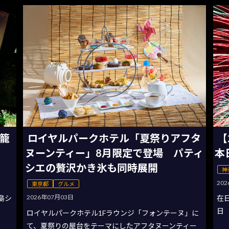
灯籠
ロイヤルパークホテル「夏祭りアフタ
【
ヌーンティー」8月限定で登場 パティ
本
シエの贅沢かき氷も同時展開
神
20
東京都
グルメ
2026年07月03日
の島シ
在
日
ロイヤルパークホテル1Fラウンジ「フォンテーヌ」に
て、夏祭りの屋台をテーマにしたアフタヌーンティー