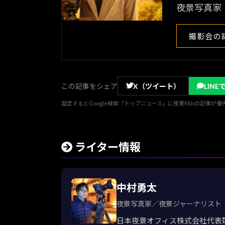
夜景写真家
撮影会の
この記事をシェア
X（ツイート）
LINE
設定するとGoogle検索「トップニュース」に夜景FANの記事が
ライター情報
中村勇太
夜景写真家／夜景ジャーナリスト
日本夜景オフィス株式会社代表