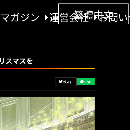
繁體中文
景マガジン
運営会社
お問い
リスマスを
LINE
ポスト