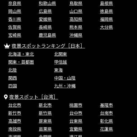
奈良県
和歌山県
鳥取県
島根県
岡山県
広島県
山口県
徳島県
香川県
愛媛県
高知県
福岡県
佐賀県
長崎県
熊本県
大分県
宮崎県
鹿児島県
沖縄県
夜景スポットランキング［日本］
北海道・東北
北関東
関東・首都圏
甲信越
北陸
東海
関西
中国・山陰
四国
九州・沖縄
夜景スポット［台湾］
台北市
新北市
桃園市
基隆市
新竹市
新竹県
台中市
台南市
高雄市
屏東県
台東県
彰化県
南投県
苗栗県
宜蘭県
花蓮県
澎湖県
金門県
連江県