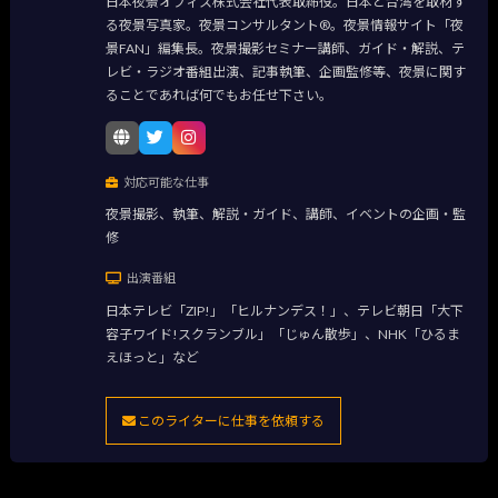
日本夜景オフィス株式会社代表取締役。日本と台湾を取材す
る夜景写真家。夜景コンサルタント®。夜景情報サイト「夜
景FAN」編集長。夜景撮影セミナー講師、ガイド・解説、テ
レビ・ラジオ番組出演、記事執筆、企画監修等、夜景に関す
ることであれば何でもお任せ下さい。
対応可能な仕事
夜景撮影、執筆、解説・ガイド、講師、イベントの企画・監
修
出演番組
日本テレビ「ZIP!」「ヒルナンデス！」、テレビ朝日「大下
容子ワイド!スクランブル」「じゅん散歩」、NHK「ひるま
えほっと」など
このライターに仕事を依頼する