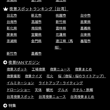
夜景スポットランキング［台湾］
台北市
新北市
桃園市
台中市
台南市
高雄市
新竹県
苗栗県
彰化県
南投県
雲林県
嘉義県
屏東県
宜蘭県
花蓮県
台東県
澎湖県
金門県
連江県（馬
基隆市
祖）
新竹市
嘉義市
夜景FANマガジン
夜景スポット
工場夜景
夜景ニュース
夜景まとめ
夜景撮影
夜景クイズ
花火
桜（夜桜・桜のライトアップ）
イルミネーション
ライトアップ・ライティング
ドローンショー
天体
観光
グルメ
ホテル・旅館
台湾夜景スポット
台湾夜景ニュース
台湾夜景まとめ
特集