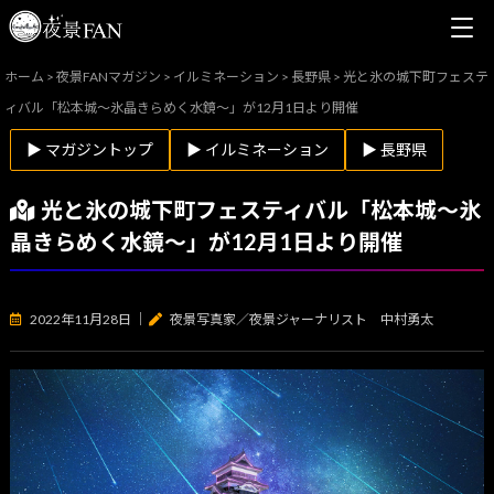
ホーム
>
夜景FANマガジン
>
イルミネーション
>
長野県
>
光と氷の城下町フェステ
ィバル「松本城〜氷晶きらめく水鏡〜」が12月1日より開催
▶ マガジントップ
▶ イルミネーション
▶ 長野県
光と氷の城下町フェスティバル「松本城〜氷
晶きらめく水鏡〜」が12月1日より開催
2022年11月28日
｜
夜景写真家／夜景ジャーナリスト 中村勇太