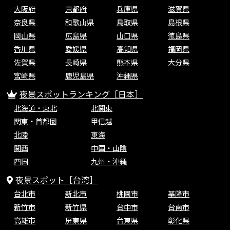
大阪府
京都府
兵庫県
滋賀県
奈良県
和歌山県
鳥取県
島根県
岡山県
広島県
山口県
徳島県
香川県
愛媛県
高知県
福岡県
佐賀県
長崎県
熊本県
大分県
宮崎県
鹿児島県
沖縄県
夜景スポットランキング［日本］
北海道・東北
北関東
関東・首都圏
甲信越
北陸
東海
関西
中国・山陰
四国
九州・沖縄
夜景スポット［台湾］
台北市
新北市
桃園市
基隆市
新竹市
新竹県
台中市
台南市
高雄市
屏東県
台東県
彰化県