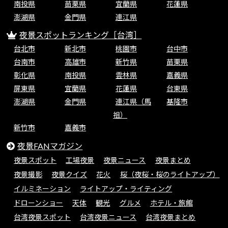
南投県
苗栗県
宜蘭県
花蓮県
澎湖県
金門県
連江県
夜景スポットランキング［台湾］
台北市
新北市
桃園市
台中市
台南市
高雄市
新竹県
苗栗県
彰化県
南投県
雲林県
嘉義県
屏東県
宜蘭県
花蓮県
台東県
澎湖県
金門県
連江県（馬
基隆市
祖）
新竹市
嘉義市
夜景FANマガジン
夜景スポット
工場夜景
夜景ニュース
夜景まとめ
夜景撮影
夜景クイズ
花火
桜（夜桜・桜のライトアップ）
イルミネーション
ライトアップ・ライティング
ドローンショー
天体
観光
グルメ
ホテル・旅館
台湾夜景スポット
台湾夜景ニュース
台湾夜景まとめ