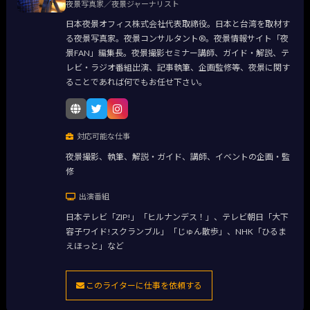
夜景写真家／夜景ジャーナリスト
日本夜景オフィス株式会社代表取締役。日本と台湾を取材す
る夜景写真家。夜景コンサルタント®。夜景情報サイト「夜
景FAN」編集長。夜景撮影セミナー講師、ガイド・解説、テ
レビ・ラジオ番組出演、記事執筆、企画監修等、夜景に関す
ることであれば何でもお任せ下さい。
対応可能な仕事
夜景撮影、執筆、解説・ガイド、講師、イベントの企画・監
修
出演番組
日本テレビ「ZIP!」「ヒルナンデス！」、テレビ朝日「大下
容子ワイド!スクランブル」「じゅん散歩」、NHK「ひるま
えほっと」など
このライターに仕事を依頼する