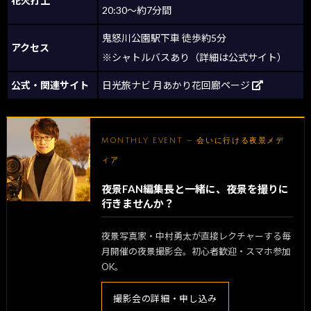
花火打上
20:30〜約7分間
鬼怒川公園駅下車 徒歩約5分
アクセス
※シャトルバスあり（詳細は公式サイト）
公式・関連サイト
日光旅ナビ 月あかり花回廊ページ
MONTHLY EVENT — 会いに行ける夜景メデ
ィア
夜景FAN編集長と一緒に、夜景を撮りに
行きませんか？
夜景写真家・中村勇太が直接レクチャーする毎
月開催の夜景撮影会。初心者歓迎・スマホ参加
OK。
撮影会の詳細・申し込み