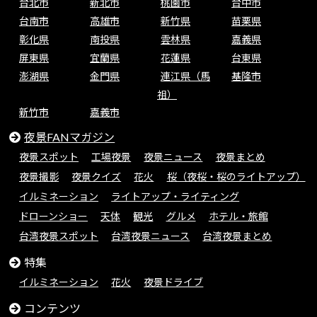
台北市
新北市
桃園市
台中市
台南市
高雄市
新竹県
苗栗県
彰化県
南投県
雲林県
嘉義県
屏東県
宜蘭県
花蓮県
台東県
澎湖県
金門県
連江県（馬
基隆市
祖）
新竹市
嘉義市
夜景FANマガジン
夜景スポット
工場夜景
夜景ニュース
夜景まとめ
夜景撮影
夜景クイズ
花火
桜（夜桜・桜のライトアップ）
イルミネーション
ライトアップ・ライティング
ドローンショー
天体
観光
グルメ
ホテル・旅館
台湾夜景スポット
台湾夜景ニュース
台湾夜景まとめ
特集
イルミネーション
花火
夜景ドライブ
コンテンツ