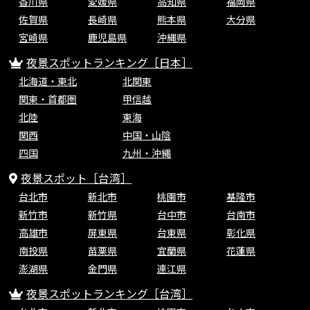
香川県
愛媛県
高知県
福岡県
佐賀県
長崎県
熊本県
大分県
宮崎県
鹿児島県
沖縄県
夜景スポットランキング［日本］
北海道・東北
北関東
関東・首都圏
甲信越
北陸
東海
関西
中国・山陰
四国
九州・沖縄
夜景スポット［台湾］
台北市
新北市
桃園市
基隆市
新竹市
新竹県
台中市
台南市
高雄市
屏東県
台東県
彰化県
南投県
苗栗県
宜蘭県
花蓮県
澎湖県
金門県
連江県
夜景スポットランキング［台湾］