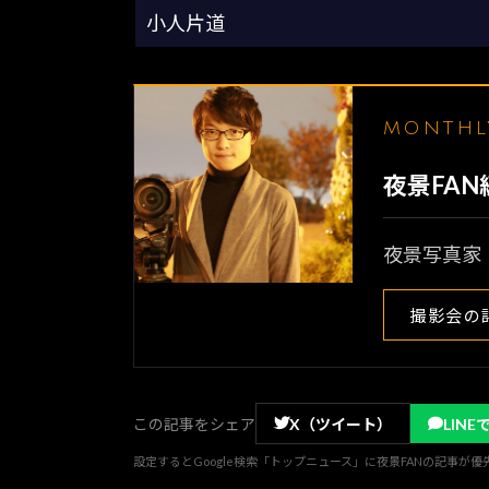
小人片道
MONTH
夜景FA
夜景写真家
撮影会の
この記事をシェア
X（ツイート）
LINE
設定するとGoogle検索「トップニュース」に夜景FANの記事が