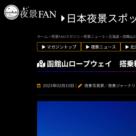
日本夜景スポ
ホーム
>
夜景FANマガジン
>
夜景ニュース
>
北海道
>
函館山
▶ マガジントップ
▶ 夜景ニュース
▶ 北
函館山ロープウェイ 搭乗
2023年02月10日
｜
夜景写真家／夜景ジャーナリ