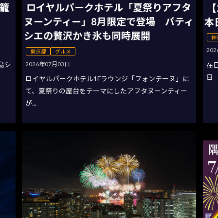
灯籠
ロイヤルパークホテル「夏祭りアフタ
【
ヌーンティー」8月限定で登場 パティ
本
シエの贅沢かき氷も同時展開
神
20
東京都
グルメ
2026年07月03日
の島シ
在
日
ロイヤルパークホテル1Fラウンジ「フォンテーヌ」に
て、夏祭りの屋台をテーマにしたアフタヌーンティー
が...