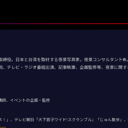
取締役。日本と台湾を取材する夜景写真家。夜景コンサルタント®。
説、テレビ・ラジオ番組出演、記事執筆、企画監修等、夜景に関す
講師、イベントの企画・監修
デス！」、テレビ朝日「大下容子ワイド!スクランブル」「じゅん散歩」、