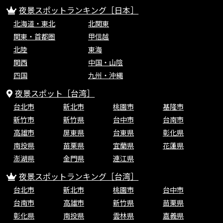
夜景スポットランキング［日本］
北海道・東北
北関東
関東・首都圏
甲信越
北陸
東海
関西
中国・山陰
四国
九州・沖縄
夜景スポット［台湾］
台北市
新北市
桃園市
基隆市
新竹市
新竹県
台中市
台南市
高雄市
屏東県
台東県
彰化県
南投県
苗栗県
宜蘭県
花蓮県
澎湖県
金門県
連江県
夜景スポットランキング［台湾］
台北市
新北市
桃園市
台中市
台南市
高雄市
新竹県
苗栗県
彰化県
南投県
雲林県
嘉義県