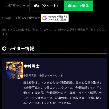
この記事をシェア
X（ツイート）
LINEで送る
Googleで夜景FANを優先表示
設定するとGoogle検索「トップニュース」に夜景FANの記事が優先表示されやすくなり
ます。
ライター情報
中村勇太
夜景写真家／夜景ジャーナリスト
日本夜景オフィス株式会社代表取締役。日本と台湾を取材す
る夜景写真家。夜景コンサルタント®。夜景情報サイト「夜
景FAN」編集長。夜景撮影セミナー講師、ガイド・解説、テ
レビ・ラジオ番組出演、記事執筆、企画監修等、夜景に関す
ることであれば何でもお任せ下さい。