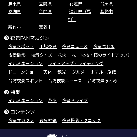
屏東県
宜蘭県
花蓮県
台東県
澎湖県
金門県
連江県（馬
基隆市
祖）
新竹市
嘉義市
夜景FANマガジン
夜景スポット
工場夜景
夜景ニュース
夜景まとめ
夜景撮影
夜景クイズ
花火
桜（夜桜・桜のライトアップ）
イルミネーション
ライトアップ・ライティング
ドローンショー
天体
観光
グルメ
ホテル・旅館
台湾夜景スポット
台湾夜景ニュース
台湾夜景まとめ
特集
イルミネーション
花火
夜景ドライブ
コンテンツ
夜景マガジン
夜景壁紙
夜景撮影テクニック