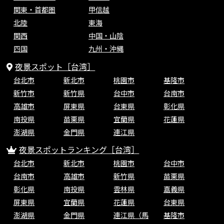
関東・首都圏
甲信越
北陸
東海
関西
中国・山陰
四国
九州・沖縄
夜景スポット［台湾］
台北市
新北市
桃園市
基隆市
新竹市
新竹県
台中市
台南市
高雄市
屏東県
台東県
彰化県
南投県
苗栗県
宜蘭県
花蓮県
澎湖県
金門県
連江県
夜景スポットランキング［台湾］
台北市
新北市
桃園市
台中市
台南市
高雄市
新竹県
苗栗県
彰化県
南投県
雲林県
嘉義県
屏東県
宜蘭県
花蓮県
台東県
澎湖県
金門県
連江県（馬
基隆市