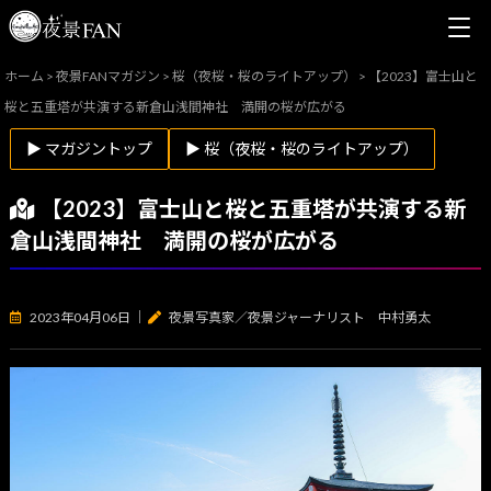
ホーム
>
夜景FANマガジン
>
桜（夜桜・桜のライトアップ）
>
【2023】富士山と
桜と五重塔が共演する新倉山浅間神社 満開の桜が広がる
▶ マガジントップ
▶ 桜（夜桜・桜のライトアップ）
【2023】富士山と桜と五重塔が共演する新
倉山浅間神社 満開の桜が広がる
2023年04月06日
｜
夜景写真家／夜景ジャーナリスト 中村勇太