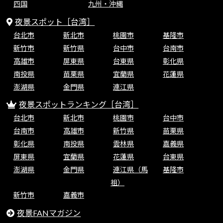
四国
九州・沖縄
夜景スポット［台湾］
台北市
新北市
桃園市
基隆市
新竹市
新竹県
台中市
台南市
高雄市
屏東県
台東県
彰化県
南投県
苗栗県
宜蘭県
花蓮県
澎湖県
金門県
連江県
夜景スポットランキング［台湾］
台北市
新北市
桃園市
台中市
台南市
高雄市
新竹県
苗栗県
彰化県
南投県
雲林県
嘉義県
屏東県
宜蘭県
花蓮県
台東県
澎湖県
金門県
連江県（馬
基隆市
祖）
新竹市
嘉義市
夜景FANマガジン