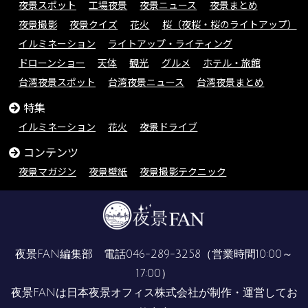
夜景スポット
工場夜景
夜景ニュース
夜景まとめ
夜景撮影
夜景クイズ
花火
桜（夜桜・桜のライトアップ）
イルミネーション
ライトアップ・ライティング
ドローンショー
天体
観光
グルメ
ホテル・旅館
台湾夜景スポット
台湾夜景ニュース
台湾夜景まとめ
特集
イルミネーション
花火
夜景ドライブ
コンテンツ
夜景マガジン
夜景壁紙
夜景撮影テクニック
夜景FAN編集部 電話
046-289-3258
（営業時間10:00～
17:00）
夜景FANは
日本夜景オフィス株式会社
が制作・運営してお