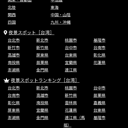
北陸
東海
関西
中国・山陰
四国
九州・沖縄
夜景スポット［台湾］
台北市
新北市
桃園市
基隆市
新竹市
新竹県
台中市
台南市
高雄市
屏東県
台東県
彰化県
南投県
苗栗県
宜蘭県
花蓮県
澎湖県
金門県
連江県
夜景スポットランキング［台湾］
台北市
新北市
桃園市
台中市
台南市
高雄市
新竹県
苗栗県
彰化県
南投県
雲林県
嘉義県
屏東県
宜蘭県
花蓮県
台東県
澎湖県
金門県
連江県（馬
基隆市
祖）