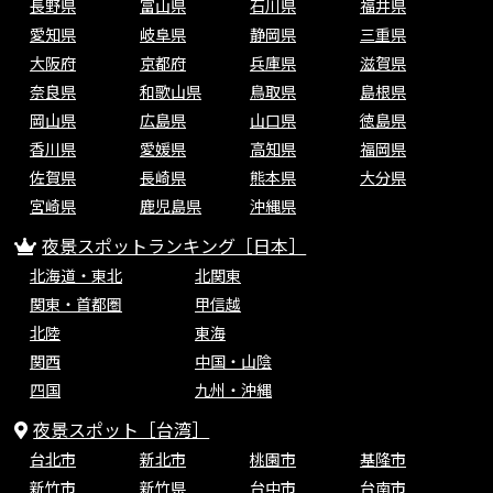
長野県
富山県
石川県
福井県
愛知県
岐阜県
静岡県
三重県
大阪府
京都府
兵庫県
滋賀県
奈良県
和歌山県
鳥取県
島根県
岡山県
広島県
山口県
徳島県
香川県
愛媛県
高知県
福岡県
佐賀県
長崎県
熊本県
大分県
宮崎県
鹿児島県
沖縄県
夜景スポットランキング［日本］
北海道・東北
北関東
関東・首都圏
甲信越
北陸
東海
関西
中国・山陰
四国
九州・沖縄
夜景スポット［台湾］
台北市
新北市
桃園市
基隆市
新竹市
新竹県
台中市
台南市