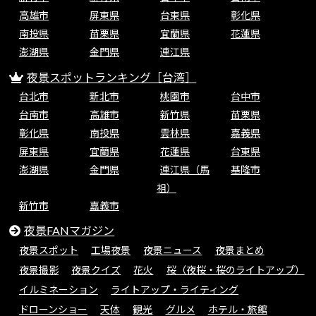
高雄市
屏東県
台東県
彰化県
南投県
苗栗県
宜蘭県
花蓮県
澎湖県
金門県
連江県
夜景スポットランキング［台湾］
台北市
新北市
桃園市
台中市
台南市
高雄市
新竹県
苗栗県
彰化県
南投県
雲林県
嘉義県
屏東県
宜蘭県
花蓮県
台東県
澎湖県
金門県
連江県（馬
基隆市
祖）
新竹市
嘉義市
夜景FANマガジン
夜景スポット
工場夜景
夜景ニュース
夜景まとめ
夜景撮影
夜景クイズ
花火
桜（夜桜・桜のライトアップ）
イルミネーション
ライトアップ・ライティング
ドローンショー
天体
観光
グルメ
ホテル・旅館