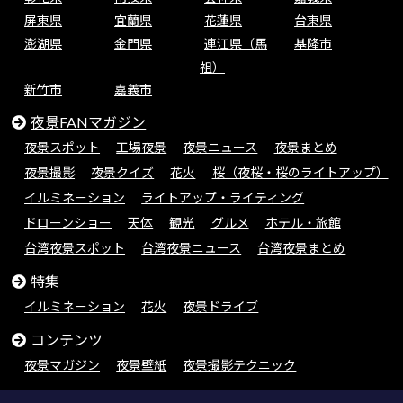
屏東県
宜蘭県
花蓮県
台東県
澎湖県
金門県
連江県（馬
基隆市
祖）
新竹市
嘉義市
夜景FANマガジン
夜景スポット
工場夜景
夜景ニュース
夜景まとめ
夜景撮影
夜景クイズ
花火
桜（夜桜・桜のライトアップ）
イルミネーション
ライトアップ・ライティング
ドローンショー
天体
観光
グルメ
ホテル・旅館
台湾夜景スポット
台湾夜景ニュース
台湾夜景まとめ
特集
イルミネーション
花火
夜景ドライブ
コンテンツ
夜景マガジン
夜景壁紙
夜景撮影テクニック