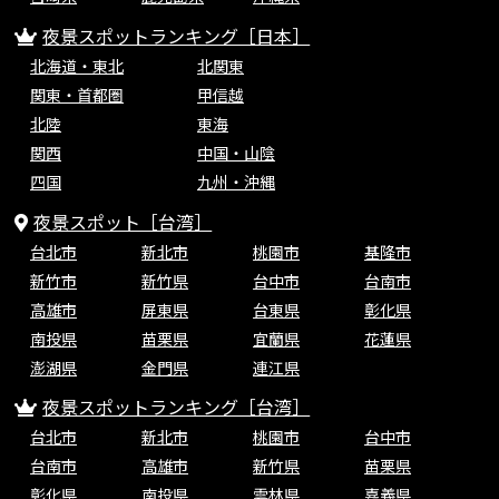
夜景スポットランキング［日本］
北海道・東北
北関東
関東・首都圏
甲信越
北陸
東海
関西
中国・山陰
四国
九州・沖縄
夜景スポット［台湾］
台北市
新北市
桃園市
基隆市
新竹市
新竹県
台中市
台南市
高雄市
屏東県
台東県
彰化県
南投県
苗栗県
宜蘭県
花蓮県
澎湖県
金門県
連江県
夜景スポットランキング［台湾］
台北市
新北市
桃園市
台中市
台南市
高雄市
新竹県
苗栗県
彰化県
南投県
雲林県
嘉義県