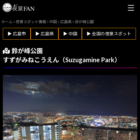
ホーム
>
夜景スポット情報
>
中国
>
広島県
>
鈴が峰公園
▶ 広島市
▶ 広島県
▶ 中国
▶ 全国の夜景スポット
鈴が峰公園
すずがみねこうえん（Suzugamine Park）