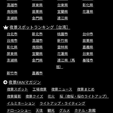
高雄市
屏東県
台東県
彰化県
南投県
苗栗県
宜蘭県
花蓮県
澎湖県
金門県
連江県
夜景スポットランキング［台湾］
台北市
新北市
桃園市
台中市
台南市
高雄市
新竹県
苗栗県
彰化県
南投県
雲林県
嘉義県
屏東県
宜蘭県
花蓮県
台東県
澎湖県
金門県
連江県（馬
基隆市
祖）
新竹市
嘉義市
夜景FANマガジン
夜景スポット
工場夜景
夜景ニュース
夜景まとめ
夜景撮影
夜景クイズ
花火
桜（夜桜・桜のライトアップ）
イルミネーション
ライトアップ・ライティング
ドローンショー
天体
観光
グルメ
ホテル・旅館