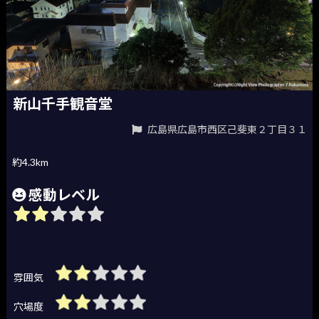
新山千手観音堂
広島県広島市西区己斐東２丁目３１
約4.3km
感動レベル
雰囲気
穴場度