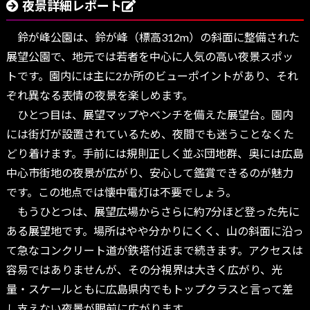
夜景詳細レポート
鈴が峰公園は、鈴が峰（標高312m）の斜面に整備された
展望公園で、地元では若者を中心に人気の高い夜景スポッ
トです。園内には主に2か所のビューポイントがあり、それ
ぞれ異なる表情の夜景を楽しめます。
ひとつ目は、展望マップやベンチを備えた展望台。園内
には街灯が設置されているため、夜間でも迷うことなくた
どり着けます。手前には規則正しく並ぶ団地群、奥には広島
中心市街地の夜景が広がり、安心して鑑賞できるのが魅力
です。この地点では懐中電灯は不要でしょう。
もうひとつは、展望広場からさらに約7分ほど登った先に
ある展望地です。場所はやや分かりにくく、山の斜面に沿っ
て急なコンクリート道が鉄塔付近まで続きます。アクセスは
容易ではありませんが、その分視界は大きく広がり、光
量・スケールともに広島県内でもトップクラスと言って差
し支えない夜景が眼前に広がります。