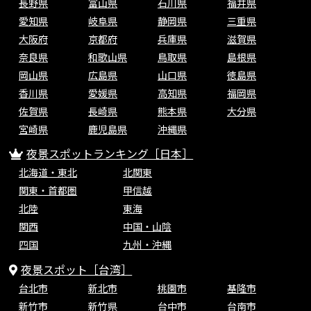
長野県
富山県
石川県
福井県
愛知県
岐阜県
静岡県
三重県
大阪府
京都府
兵庫県
滋賀県
奈良県
和歌山県
鳥取県
島根県
岡山県
広島県
山口県
徳島県
香川県
愛媛県
高知県
福岡県
佐賀県
長崎県
熊本県
大分県
宮崎県
鹿児島県
沖縄県
夜景スポットランキング［日本］
北海道・東北
北関東
関東・首都圏
甲信越
北陸
東海
関西
中国・山陰
四国
九州・沖縄
夜景スポット［台湾］
台北市
新北市
桃園市
基隆市
新竹市
新竹県
台中市
台南市