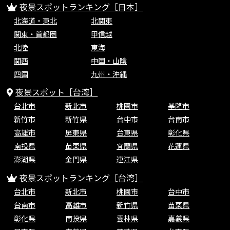
夜景スポットランキング［日本］
北海道・東北
北関東
関東・首都圏
甲信越
北陸
東海
関西
中国・山陰
四国
九州・沖縄
夜景スポット［台湾］
台北市
新北市
桃園市
基隆市
新竹市
新竹県
台中市
台南市
高雄市
屏東県
台東県
彰化県
南投県
苗栗県
宜蘭県
花蓮県
澎湖県
金門県
連江県
夜景スポットランキング［台湾］
台北市
新北市
桃園市
台中市
台南市
高雄市
新竹県
苗栗県
彰化県
南投県
雲林県
嘉義県