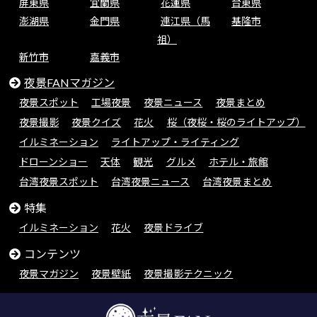
屏東県
宜蘭県
花蓮県
台東県
澎湖県
金門県
連江県（馬
基隆市
祖）
新竹市
嘉義市
夜景FANマガジン
夜景スポット
工場夜景
夜景ニュース
夜景まとめ
夜景撮影
夜景クイズ
花火
桜（夜桜・桜のライトアップ）
イルミネーション
ライトアップ・ライティング
ドローンショー
天体
観光
グルメ
ホテル・旅館
台湾夜景スポット
台湾夜景ニュース
台湾夜景まとめ
特集
イルミネーション
花火
夜景ドライブ
コンテンツ
夜景マガジン
夜景壁紙
夜景撮影テクニック