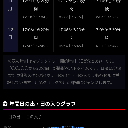
11
17:24から20分
17:16から20分
17:10から20分
月
間
間
間
06:18↑ 17:04↓
06:27↑ 16:56↓
06:36↑ 16:50↓
12
17:06から20分
17:06から20分
17:09から20分
月
間
間
間
06:47↑ 16:46↓
06:54↑ 16:46↓
07:01↑ 16:49↓
※ 表の時刻はマジックアワー開始時刻（日没後20分）です。
「〇〇:〇〇から20分間」が撮影ベストタイムです。日没10分後
までに撮影スタンバイを。日の出↑・日の入り↓も各セルに併
記しています。月名クリックで月別詳細にジャンプします。
年間日の出・日の入りグラフ
日の出
日の入り