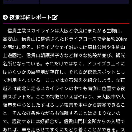
夜景詳細レポート
信貴生駒スカイラインは大阪と奈良にまたがる生駒山、
高安山、信貴山に整備されたドライブコースで全長約20km
を南北に走る。ドライブウェイ沿いには森林公園や生駒山
上遊園地、信貴山朝護孫子寺など様々な施設が並び、観光
名所となっている。それだけではなく、ドライブウェイに
はいくつかの展望地が存在し、それらが夜景スポットとし
て利用されている。ここでは立石越えを紹介しよう。立石
越えは南北に走るスカイラインの中でも南側に位置する夜
景スポットだ。ここの特徴といえばやはり、東大阪市や大
阪市を中心としたすばらしい夜景を車中から鑑賞できるこ
と。そんな好条件ながらも混雑することはあまりないの
で、鑑賞するには好都合だ。信貴山門料金所からの入場で
あれば、車を走らせてすぐにたどり着くことができる。ス