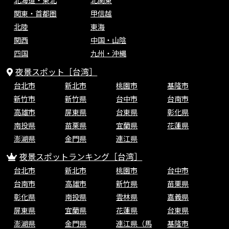
北海道・東北
北関東
関東・首都圏
甲信越
北陸
東海
関西
中国・山陰
四国
九州・沖縄
夜景スポット［台湾］
台北市
新北市
桃園市
基隆市
新竹市
新竹県
台中市
台南市
高雄市
屏東県
台東県
彰化県
南投県
苗栗県
宜蘭県
花蓮県
澎湖県
金門県
連江県
夜景スポットランキング［台湾］
台北市
新北市
桃園市
台中市
台南市
高雄市
新竹県
苗栗県
彰化県
南投県
雲林県
嘉義県
屏東県
宜蘭県
花蓮県
台東県
澎湖県
金門県
連江県（馬
基隆市