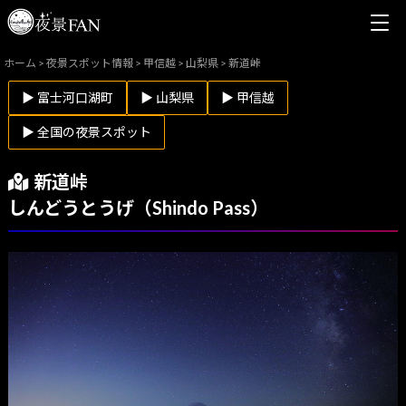
ホーム
>
夜景スポット情報
>
甲信越
>
山梨県
>
新道峠
▶ 富士河口湖町
▶ 山梨県
▶ 甲信越
▶ 全国の夜景スポット
新道峠
しんどうとうげ（Shindo Pass）