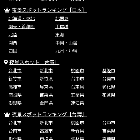
夜景スポットランキング［日本］
北海道・東北
北関東
関東・首都圏
甲信越
北陸
東海
関西
中国・山陰
四国
九州・沖縄
夜景スポット［台湾］
台北市
新北市
桃園市
基隆市
新竹市
新竹県
台中市
台南市
高雄市
屏東県
台東県
彰化県
南投県
苗栗県
宜蘭県
花蓮県
澎湖県
金門県
連江県
夜景スポットランキング［台湾］
台北市
新北市
桃園市
台中市
台南市
高雄市
新竹県
苗栗県
彰化県
南投県
雲林県
嘉義県