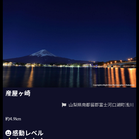
産屋ヶ崎
山梨県南都留郡富士河口湖町浅川
約4.9km
感動レベル