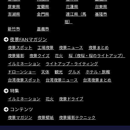
屏東県
宜蘭県
花蓮県
台東県
澎湖県
金門県
連江県（馬
基隆市
祖）
新竹市
嘉義市
夜景FANマガジン
夜景スポット
工場夜景
夜景ニュース
夜景まとめ
夜景撮影
夜景クイズ
花火
桜（夜桜・桜のライトアップ）
イルミネーション
ライトアップ・ライティング
ドローンショー
天体
観光
グルメ
ホテル・旅館
台湾夜景スポット
台湾夜景ニュース
台湾夜景まとめ
特集
イルミネーション
花火
夜景ドライブ
コンテンツ
夜景マガジン
夜景壁紙
夜景撮影テクニック