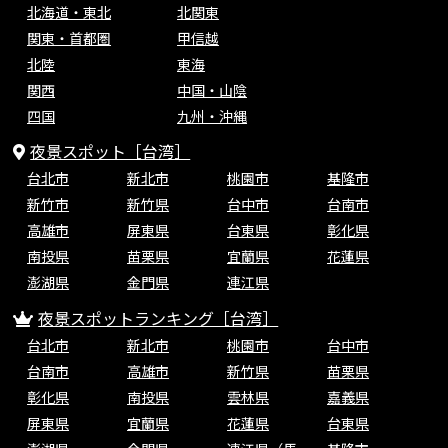
北海道・東北
北関東
関東・首都圏
甲信越
北陸
東海
関西
中国・山陰
四国
九州・沖縄
夜景スポット［台湾］
台北市
新北市
桃園市
基隆市
新竹市
新竹県
台中市
台南市
高雄市
屏東県
台東県
彰化県
南投県
苗栗県
宜蘭県
花蓮県
澎湖県
金門県
連江県
夜景スポットランキング［台湾］
台北市
新北市
桃園市
台中市
台南市
高雄市
新竹県
苗栗県
彰化県
南投県
雲林県
嘉義県
屏東県
宜蘭県
花蓮県
台東県