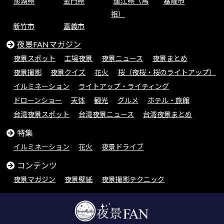
澎湖県
金門県
連江県（馬
基隆市
祖）
新竹市
嘉義市
夜景FANマガジン
夜景スポット
工場夜景
夜景ニュース
夜景まとめ
夜景撮影
夜景クイズ
花火
桜（夜桜・桜のライトアップ）
イルミネーション
ライトアップ・ライティング
ドローンショー
天体
観光
グルメ
ホテル・旅館
台湾夜景スポット
台湾夜景ニュース
台湾夜景まとめ
特集
イルミネーション
花火
夜景ドライブ
コンテンツ
夜景マガジン
夜景壁紙
夜景撮影テクニック