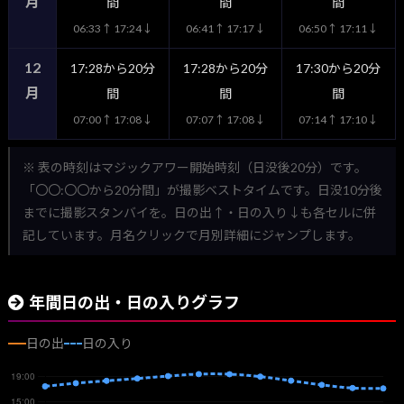
月
間
間
間
06:33↑ 17:24↓
06:41↑ 17:17↓
06:50↑ 17:11↓
12
17:28から20分
17:28から20分
17:30から20分
月
間
間
間
07:00↑ 17:08↓
07:07↑ 17:08↓
07:14↑ 17:10↓
※ 表の時刻はマジックアワー開始時刻（日没後20分）です。
「〇〇:〇〇から20分間」が撮影ベストタイムです。日没10分後
までに撮影スタンバイを。日の出↑・日の入り↓も各セルに併
記しています。月名クリックで月別詳細にジャンプします。
年間日の出・日の入りグラフ
日の出
日の入り