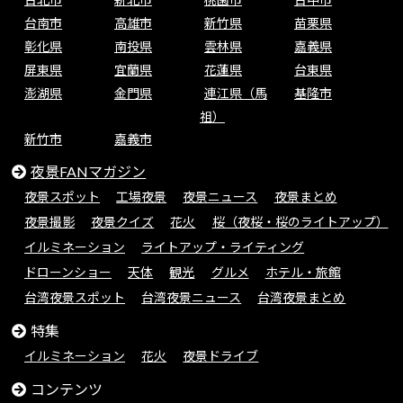
台南市
高雄市
新竹県
苗栗県
彰化県
南投県
雲林県
嘉義県
屏東県
宜蘭県
花蓮県
台東県
澎湖県
金門県
連江県（馬
基隆市
祖）
新竹市
嘉義市
夜景FANマガジン
夜景スポット
工場夜景
夜景ニュース
夜景まとめ
夜景撮影
夜景クイズ
花火
桜（夜桜・桜のライトアップ）
イルミネーション
ライトアップ・ライティング
ドローンショー
天体
観光
グルメ
ホテル・旅館
台湾夜景スポット
台湾夜景ニュース
台湾夜景まとめ
特集
イルミネーション
花火
夜景ドライブ
コンテンツ