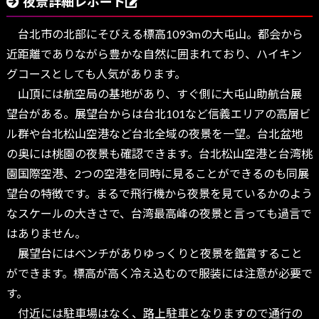
夜景詳細レポート
台北市の北部にそびえる標高1093mの大屯山。都会から
近距離でありながら豊かな自然に囲まれており、ハイキン
グコースとしても人気があります。
山頂には航空局の基地があり、すぐ側に大屯山助航台展
望台がある。展望台からは台北101など信義エリアの高層ビ
ル群や台北松山空港など台北全域の夜景を一望。台北盆地
の奥には桃園の夜景も確認できます。台北松山空港と台湾桃
園国際空港、2つの空港を同時に見ることができるのも同展
望台の特徴です。まるで飛行機から夜景を見ているかのよう
なスケールの大きさで、台湾最高峰の夜景と言っても過言で
はありません。
展望台にはベンチがありゆっくりと夜景を鑑賞すること
ができます。標高が高く冷え込むので服装には注意が必要で
す。
付近には駐車場はなく、路上駐車となりますので通行の