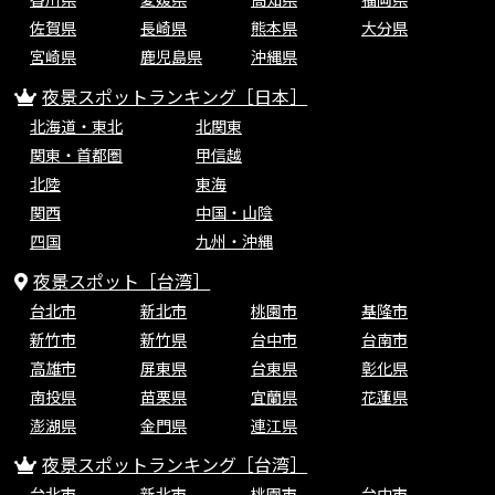
佐賀県
長崎県
熊本県
大分県
宮崎県
鹿児島県
沖縄県
夜景スポットランキング［日本］
北海道・東北
北関東
関東・首都圏
甲信越
北陸
東海
関西
中国・山陰
四国
九州・沖縄
夜景スポット［台湾］
台北市
新北市
桃園市
基隆市
新竹市
新竹県
台中市
台南市
高雄市
屏東県
台東県
彰化県
南投県
苗栗県
宜蘭県
花蓮県
澎湖県
金門県
連江県
夜景スポットランキング［台湾］
台北市
新北市
桃園市
台中市