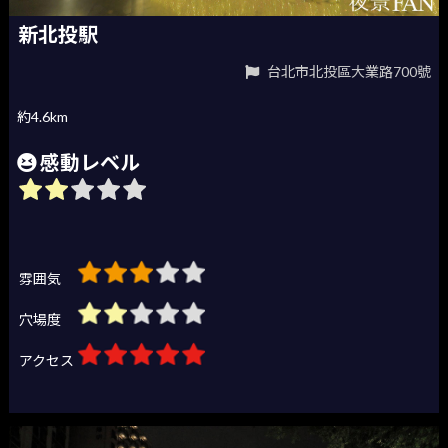
新北投駅
台北市北投區大業路700號
約4.6km
感動レベル
雰囲気
穴場度
アクセス