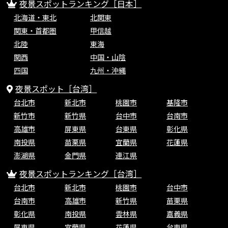
夜景スポットランキング［日本］
北海道・東北
北関東
関東・首都圏
甲信越
北陸
東海
関西
中国・山陰
四国
九州・沖縄
夜景スポット［台湾］
台北市
新北市
桃園市
基隆市
新竹市
新竹県
台中市
台南市
高雄市
屏東県
台東県
彰化県
南投県
苗栗県
宜蘭県
花蓮県
澎湖県
金門県
連江県
夜景スポットランキング［台湾］
台北市
新北市
桃園市
台中市
台南市
高雄市
新竹県
苗栗県
彰化県
南投県
雲林県
嘉義県
屏東県
宜蘭県
花蓮県
台東県