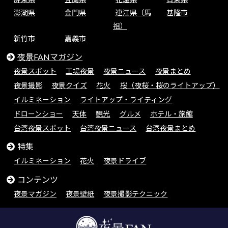
澎湖県
金門県
連江県（馬
基隆市
祖）
新竹市
嘉義市
夜景FANマガジン
夜景スポット
工場夜景
夜景ニュース
夜景まとめ
夜景撮影
夜景クイズ
花火
桜（夜桜・桜のライトアップ）
イルミネーション
ライトアップ・ライティング
ドローンショー
天体
観光
グルメ
ホテル・旅館
台湾夜景スポット
台湾夜景ニュース
台湾夜景まとめ
特集
イルミネーション
花火
夜景ドライブ
コンテンツ
夜景マガジン
夜景壁紙
夜景撮影テクニック