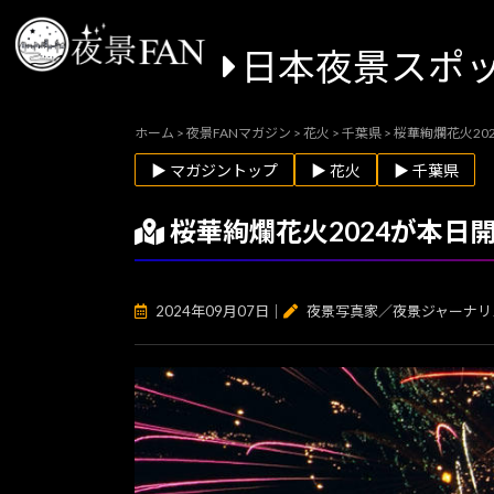
日本夜景スポ
ホーム
>
夜景FANマガジン
>
花火
>
千葉県
>
桜華絢爛花火20
▶ マガジントップ
▶ 花火
▶ 千葉県
桜華絢爛花火2024が本日
2024年09月07日
｜
夜景写真家／夜景ジャーナリ