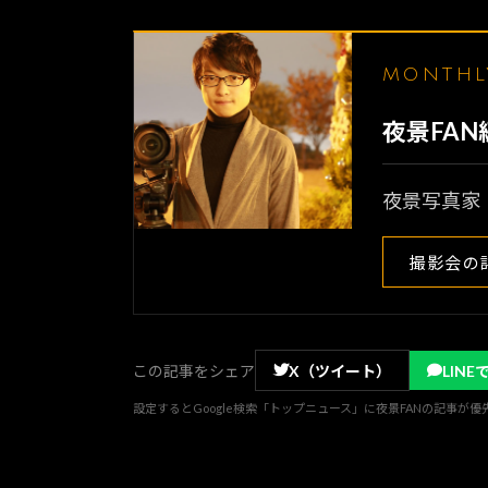
MONTH
夜景FA
夜景写真家
撮影会の
この記事をシェア
X（ツイート）
LINE
設定するとGoogle検索「トップニュース」に夜景FANの記事が