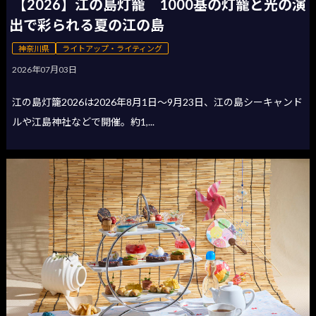
【2026】江の島灯籠 1000基の灯籠と光の演
出で彩られる夏の江の島
神奈川県
ライトアップ・ライティング
2026年07月03日
江の島灯籠2026は2026年8月1日〜9月23日、江の島シーキャンド
ルや江島神社などで開催。約1,...