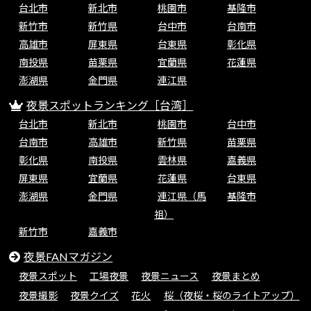
台北市
新北市
桃園市
基隆市
新竹市
新竹県
台中市
台南市
高雄市
屏東県
台東県
彰化県
南投県
苗栗県
宜蘭県
花蓮県
澎湖県
金門県
連江県
夜景スポットランキング［台湾］
台北市
新北市
桃園市
台中市
台南市
高雄市
新竹県
苗栗県
彰化県
南投県
雲林県
嘉義県
屏東県
宜蘭県
花蓮県
台東県
澎湖県
金門県
連江県（馬
基隆市
祖）
新竹市
嘉義市
夜景FANマガジン
夜景スポット
工場夜景
夜景ニュース
夜景まとめ
夜景撮影
夜景クイズ
花火
桜（夜桜・桜のライトアップ）