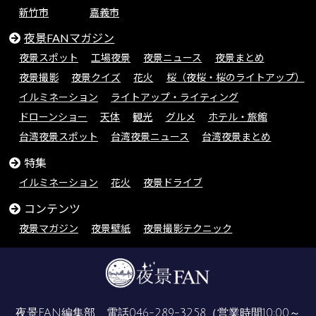
新竹市
嘉義市
夜景FANマガジン
夜景スポット
工場夜景
夜景ニュース
夜景まとめ
夜景撮影
夜景クイズ
花火
桜（夜桜・桜のライトアップ）
イルミネーション
ライトアップ・ライティング
ドローンショー
天体
観光
グルメ
ホテル・旅館
台湾夜景スポット
台湾夜景ニュース
台湾夜景まとめ
特集
イルミネーション
花火
夜景ドライブ
コンテンツ
夜景マガジン
夜景壁紙
夜景撮影テクニック
夜景FAN編集部 電話
046-289-3258
（営業時間10:00～