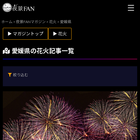
ホーム
>
夜景FANマガジン
>
花火
>
愛媛県
▶ マガジントップ
▶ 花火
愛媛県の花火記事一覧
絞り込む