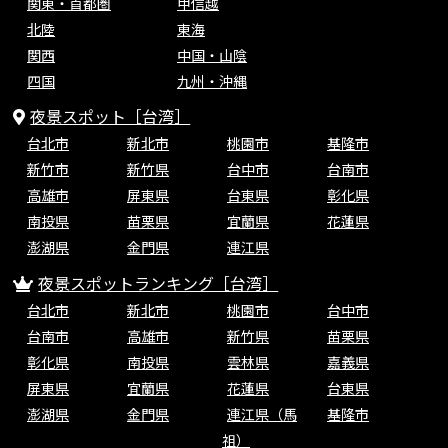
関東・首都圏
甲信越
北陸
東海
関西
中国・山陰
四国
九州・沖縄
夜景スポット［台湾］
台北市
新北市
桃園市
基隆市
新竹市
新竹県
台中市
台南市
高雄市
屏東県
台東県
彰化県
南投県
苗栗県
宜蘭県
花蓮県
澎湖県
金門県
連江県
夜景スポットランキング［台湾］
台北市
新北市
桃園市
台中市
台南市
高雄市
新竹県
苗栗県
彰化県
南投県
雲林県
嘉義県
屏東県
宜蘭県
花蓮県
台東県
澎湖県
金門県
連江県（馬
基隆市
祖）