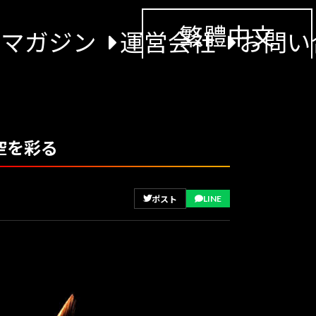
繁體中文
景マガジン
運営会社
お問い
空を彩る
LINE
ポスト