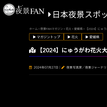
日本夜景スポ
ホーム
>
夜景FANマガジン
>
花火
>
愛媛県
>
【2024】に
▶ マガジントップ
▶ 花火
▶ 愛媛県
【2024】にゅうがわ花
2024年07月27日
｜
夜景写真家／夜景ジャーナリ