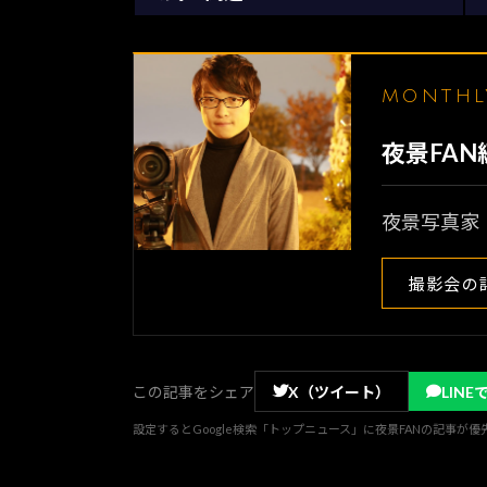
MONTH
夜景FA
夜景写真家
撮影会の
この記事をシェア
X（ツイート）
LINE
設定するとGoogle検索「トップニュース」に夜景FANの記事が