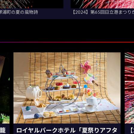
琴浦町の夏の風物詩
【2024】第65回日立港まつ
灯籠
ロイヤルパークホテル「夏祭りアフタ
【