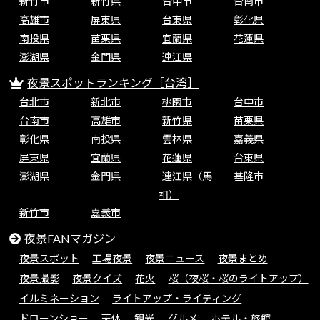
新竹市
新竹県
台中市
台南市
高雄市
屏東県
台東県
彰化県
南投県
苗栗県
宜蘭県
花蓮県
澎湖県
金門県
連江県
夜景スポットランキング［台湾］
台北市
新北市
桃園市
台中市
台南市
高雄市
新竹県
苗栗県
彰化県
南投県
雲林県
嘉義県
屏東県
宜蘭県
花蓮県
台東県
澎湖県
金門県
連江県（馬
基隆市
祖）
新竹市
嘉義市
夜景FANマガジン
夜景スポット
工場夜景
夜景ニュース
夜景まとめ
夜景撮影
夜景クイズ
花火
桜（夜桜・桜のライトアップ）
イルミネーション
ライトアップ・ライティング
ドローンショー
天体
観光
グルメ
ホテル・旅館