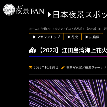
日本夜景スポ
ホーム
>
夜景FANマガジン
>
花火
>
広島県
>
【2023】江田
▶ マガジントップ
▶ 花火
▶ 広島県
【2023】江田島湾海上花
2023年10月28日
｜
夜景写真家／夜景ジャーナリ