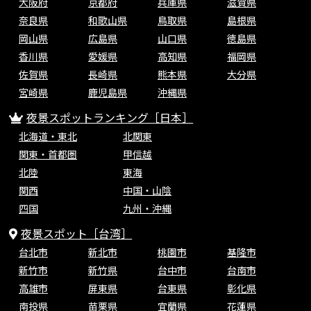
大阪府
京都府
兵庫県
滋賀県
奈良県
和歌山県
鳥取県
島根県
岡山県
広島県
山口県
徳島県
香川県
愛媛県
高知県
福岡県
佐賀県
長崎県
熊本県
大分県
宮崎県
鹿児島県
沖縄県
夜景スポットランキング［日本］
北海道・東北
北関東
関東・首都圏
甲信越
北陸
東海
関西
中国・山陰
四国
九州・沖縄
夜景スポット［台湾］
台北市
新北市
桃園市
基隆市
新竹市
新竹県
台中市
台南市
高雄市
屏東県
台東県
彰化県
南投県
苗栗県
宜蘭県
花蓮県