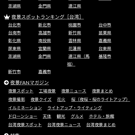
澎湖県
金門県
連江県
夜景スポットランキング［台湾］
台北市
新北市
桃園市
台中市
台南市
高雄市
新竹県
苗栗県
彰化県
南投県
雲林県
嘉義県
屏東県
宜蘭県
花蓮県
台東県
澎湖県
金門県
連江県（馬
基隆市
祖）
新竹市
嘉義市
夜景FANマガジン
夜景スポット
工場夜景
夜景ニュース
夜景まとめ
夜景撮影
夜景クイズ
花火
桜（夜桜・桜のライトアップ）
イルミネーション
ライトアップ・ライティング
ドローンショー
天体
観光
グルメ
ホテル・旅館
台湾夜景スポット
台湾夜景ニュース
台湾夜景まとめ