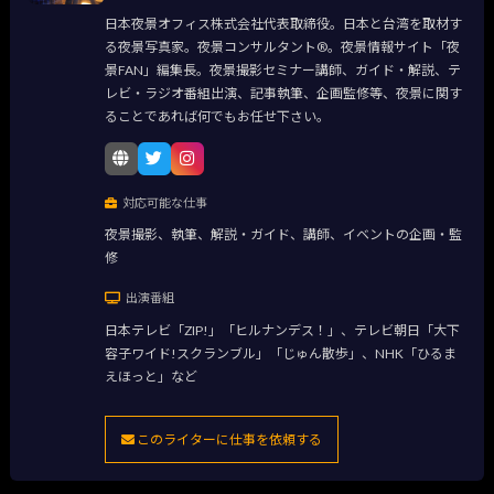
日本夜景オフィス株式会社代表取締役。日本と台湾を取材す
る夜景写真家。夜景コンサルタント®。夜景情報サイト「夜
景FAN」編集長。夜景撮影セミナー講師、ガイド・解説、テ
レビ・ラジオ番組出演、記事執筆、企画監修等、夜景に関す
ることであれば何でもお任せ下さい。
対応可能な仕事
夜景撮影、執筆、解説・ガイド、講師、イベントの企画・監
修
出演番組
日本テレビ「ZIP!」「ヒルナンデス！」、テレビ朝日「大下
容子ワイド!スクランブル」「じゅん散歩」、NHK「ひるま
えほっと」など
このライターに仕事を依頼する