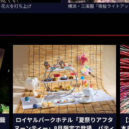
、花火を打ち上げ
横浜・三溪園「夜桜ライトアッ
灯籠
ロイヤルパークホテル「夏祭りアフタ
【
ヌーンティー」8月限定で登場 パティ
本