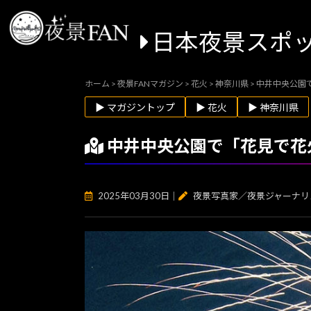
日本夜景スポ
ホーム
>
夜景FANマガジン
>
花火
>
神奈川県
>
中井中央公園で
▶ マガジントップ
▶ 花火
▶ 神奈川県
中井中央公園で「花見で花火
2025年03月30日
｜
夜景写真家／夜景ジャーナリ