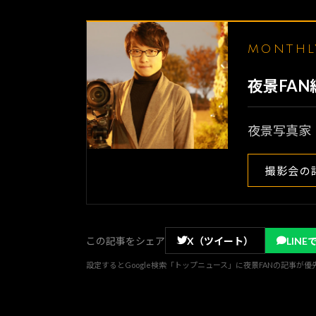
MONTH
夜景FA
夜景写真家
撮影会の
この記事をシェア
X（ツイート）
LINE
設定するとGoogle検索「トップニュース」に夜景FANの記事が