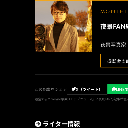
MONTH
夜景FA
夜景写真家
撮影会の
この記事をシェア
X（ツイート）
LINE
設定するとGoogle検索「トップニュース」に夜景FANの記事が
ライター情報