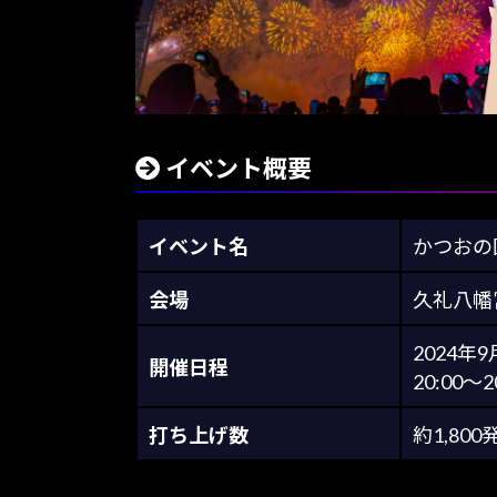
イベント概要
イベント名
かつおの
会場
久礼八幡
2024年9
開催日程
20:00～2
打ち上げ数
約1,800