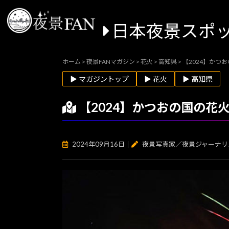
日本夜景スポ
ホーム
>
夜景FANマガジン
>
花火
>
高知県
>
【2024】かつ
▶ マガジントップ
▶ 花火
▶ 高知県
【2024】かつおの国の
2024年09月16日
｜
夜景写真家／夜景ジャーナリ