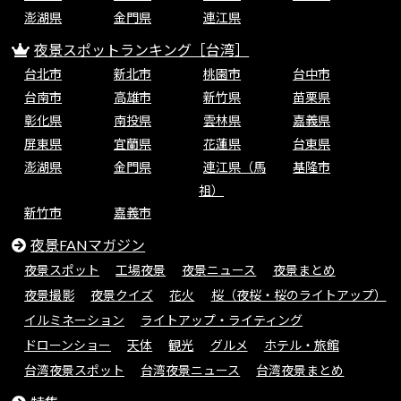
澎湖県
金門県
連江県
夜景スポットランキング［台湾］
台北市
新北市
桃園市
台中市
台南市
高雄市
新竹県
苗栗県
彰化県
南投県
雲林県
嘉義県
屏東県
宜蘭県
花蓮県
台東県
澎湖県
金門県
連江県（馬
基隆市
祖）
新竹市
嘉義市
夜景FANマガジン
夜景スポット
工場夜景
夜景ニュース
夜景まとめ
夜景撮影
夜景クイズ
花火
桜（夜桜・桜のライトアップ）
イルミネーション
ライトアップ・ライティング
ドローンショー
天体
観光
グルメ
ホテル・旅館
台湾夜景スポット
台湾夜景ニュース
台湾夜景まとめ