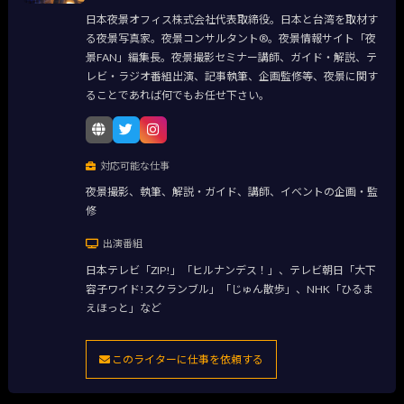
日本夜景オフィス株式会社代表取締役。日本と台湾を取材す
る夜景写真家。夜景コンサルタント®。夜景情報サイト「夜
景FAN」編集長。夜景撮影セミナー講師、ガイド・解説、テ
レビ・ラジオ番組出演、記事執筆、企画監修等、夜景に関す
ることであれば何でもお任せ下さい。
対応可能な仕事
夜景撮影、執筆、解説・ガイド、講師、イベントの企画・監
修
出演番組
日本テレビ「ZIP!」「ヒルナンデス！」、テレビ朝日「大下
容子ワイド!スクランブル」「じゅん散歩」、NHK「ひるま
えほっと」など
このライターに仕事を依頼する