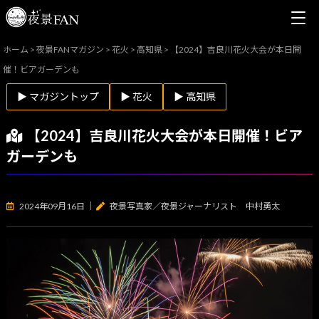
ホーム
>
夜景FANマガジン
>
花火
>
高知県
>
【2024】吉良川花火大会が本日開
催！ビアガーデンも
▶ マガジントップ
▶ 花火
▶ 高知県
【2024】吉良川花火大会が本日開催！ビア
ガーデンも
2024年09月16日
｜
夜景写真家／夜景ジャーナリスト 中村勇太