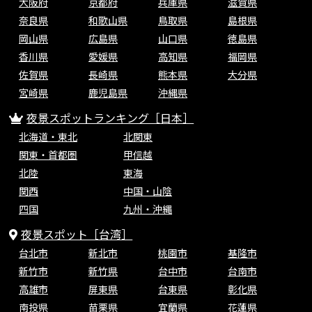
大阪府
京都府
兵庫県
滋賀県
奈良県
和歌山県
鳥取県
島根県
岡山県
広島県
山口県
徳島県
香川県
愛媛県
高知県
福岡県
佐賀県
長崎県
熊本県
大分県
宮崎県
鹿児島県
沖縄県
夜景スポットランキング［日本］
北海道・東北
北関東
関東・首都圏
甲信越
北陸
東海
関西
中国・山陰
四国
九州・沖縄
夜景スポット［台湾］
台北市
新北市
桃園市
基隆市
新竹市
新竹県
台中市
台南市
高雄市
屏東県
台東県
彰化県
南投県
苗栗県
宜蘭県
花蓮県