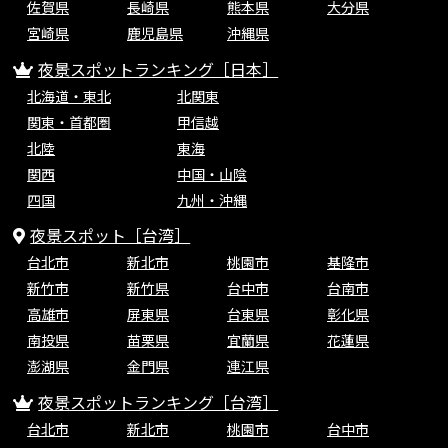
佐賀県
長崎県
熊本県
大分県
宮崎県
鹿児島県
沖縄県
夜景スポットランキング［日本］
北海道・東北
北関東
関東・首都圏
甲信越
北陸
東海
関西
中国・山陰
四国
九州・沖縄
夜景スポット［台湾］
台北市
新北市
桃園市
基隆市
新竹市
新竹県
台中市
台南市
高雄市
屏東県
台東県
彰化県
南投県
苗栗県
宜蘭県
花蓮県
澎湖県
金門県
連江県
夜景スポットランキング［台湾］
台北市
新北市
桃園市
台中市