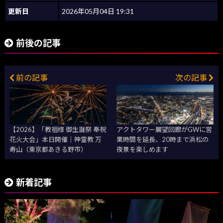
更新日
2026年05月04日 19:31
前後の記事
前の記事
次の記事
【2026】「教祖様 御生誕祭 奉祝
アクトタワー展望回廊がGWに営
花火大会」本日開催｜神霊教 万
業時間を延長、20時まで浜松の
寿山（東京都あきる野市）
夜景を楽しめます
新着記事