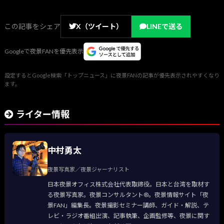
この記事をシェア
X（ツイート）
LINEで送る
Googleで夜景FANを優先表示
設定するとGoogle検索「トップニュース」に夜景FANの記事が優先表示されやすくなり
ます。
ライター情報
中村勇太
夜景写真家／夜景ジャーナリスト
日本夜景オフィス株式会社代表取締役。日本と台湾を取材す
る夜景写真家。夜景コンサルタント®。夜景情報サイト「夜
景FAN」編集長。夜景撮影セミナー講師、ガイド・解説、テ
レビ・ラジオ番組出演、記事執筆、企画監修等、夜景に関す