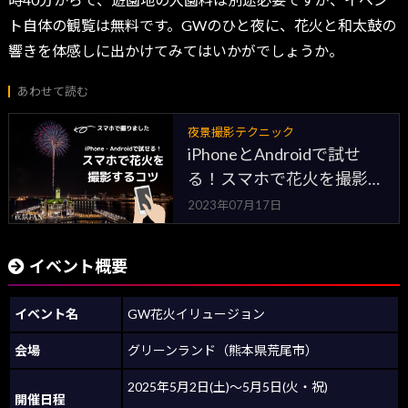
ト自体の観覧は無料です。GWのひと夜に、花火と和太鼓の
響きを体感しに出かけてみてはいかがでしょうか。
あわせて読む
夜景撮影テクニック
iPhoneとAndroidで試せ
る！スマホで花火を撮影す
るコツ・設定をご紹介
2023年07月17日
イベント概要
イベント名
GW花火イリュージョン
会場
グリーンランド（熊本県荒尾市）
2025年5月2日(土)～5月5日(火・祝)
開催日程