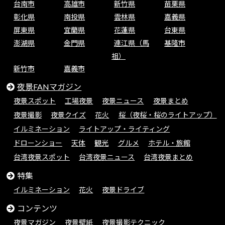
台南市
高雄市
新竹県
苗栗県
彰化県
南投県
雲林県
嘉義県
屏東県
宜蘭県
花蓮県
台東県
澎湖県
金門県
連江県（馬
基隆市
祖）
新竹市
嘉義市
夜景FANマガジン
夜景スポット
工場夜景
夜景ニュース
夜景まとめ
夜景撮影
夜景クイズ
花火
桜（夜桜・桜のライトアップ）
イルミネーション
ライトアップ・ライティング
ドローンショー
天体
観光
グルメ
ホテル・旅館
台湾夜景スポット
台湾夜景ニュース
台湾夜景まとめ
特集
イルミネーション
花火
夜景ドライブ
コンテンツ
夜景マガジン
夜景壁紙
夜景撮影テクニック